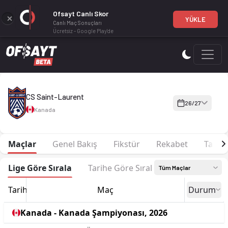
Ofsayt Canlı Skor
YÜKLE
Canlı Maç Sonuçları
Ücretsiz - Google Play'de
CS Saint-Laurent 26-27 sezonu Kadro, fikstür ve canlı skor O
CS Saint-Laurent
26/27
Kanada
Maçlar
Genel Bakış
Fikstür
Rekabet
Tarih
Lige Göre Sırala
Tarihe Göre Sırala
Tüm Maçlar
Tarih
Maç
Durum
Kanada - Kanada Şampiyonası, 2026