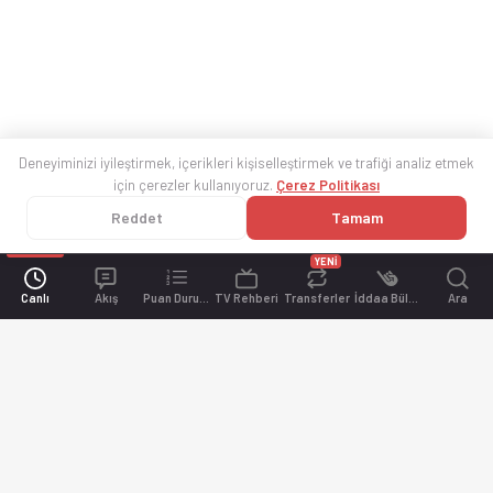
Deneyiminizi iyileştirmek, içerikleri kişiselleştirmek ve trafiği analiz etmek
için çerezler kullanıyoruz.
Çerez Politikası
Reddet
Tamam
YENİ
Canlı
Akış
Puan Durumu
TV Rehberi
Transferler
İddaa Bülteni
Ara