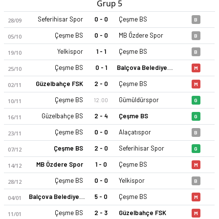
Grup 5
Seferihisar Spor
0 - 0
Çeşme BS
28/09
B
Çeşme BS
0 - 0
MB Özdere Spor
05/10
B
Yelkispor
1 - 1
Çeşme BS
19/10
B
Çeşme BS
0 - 1
Balçova Belediye Termalspor
25/10
M
Güzelbahçe FSK
2 - 0
Çeşme BS
02/11
M
Çeşme BS
Gümüldürspor
12:00
10/11
G
Güzelbahçe BS
2 - 4
Çeşme BS
16/11
G
Çeşme BS
0 - 0
Alaçatıspor
23/11
B
Çeşme BS
2 - 0
Seferihisar Spor
07/12
G
MB Özdere Spor
1 - 0
Çeşme BS
14/12
M
Çeşme BS
0 - 0
Yelkispor
28/12
B
Balçova Belediye Termalspor
5 - 0
Çeşme BS
04/01
M
Çeşme BS
2 - 3
Güzelbahçe FSK
11/01
M