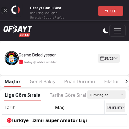
Ofsayt Canlı Skor
YÜKLE
Canlı Maç Sonuçları
Ücretsiz - Google Play'de
Çeşme Belediyespor 25-26 sezonu | İzmir Süper Amatör Ligi G
Çeşme Belediyespor
25/26
Türkiye
|
Fatih Kemikler
Maçlar
Genel Bakış
Puan Durumu
Fikstür
Lige Göre Sırala
Tarihe Göre Sırala
Tüm Maçlar
Tarih
Maç
Durum
Türkiye - İzmir Süper Amatör Ligi