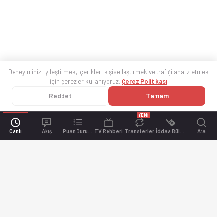
Deneyiminizi iyileştirmek, içerikleri kişiselleştirmek ve trafiği analiz etmek
için çerezler kullanıyoruz.
Çerez Politikası
Reddet
Tamam
YENİ
Canlı
Akış
Puan Durumu
TV Rehberi
Transferler
İddaa Bülteni
Ara