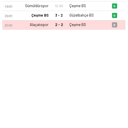
Gümüldürspor
Çeşme BS
12:00
19/01
G
Çeşme BS
3 - 2
Güzelbahçe BS
25/01
G
Alaçatıspor
2 - 2
Çeşme BS
31/01
B
Çeşme Belediyespor 25-26 sezonu | İzmir Süper Amatör Ligi G