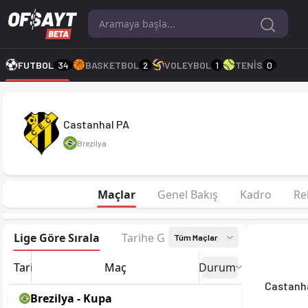
Castanhal PA 2026 sezonu | Paraense'de 7. sırada, 8 puan. Ka
FUTBOL
34
BASKETBOL
2
VOLEYBOL
1
TENİS
0
Castanhal PA
Brezilya
Maçlar
Genel Bakış
Kadro
Re
Lige Göre Sırala
Tarihe Göre Sırala
Tüm Maçlar
Tarih
Maç
Durum
Castanh
Brezilya - Kupa