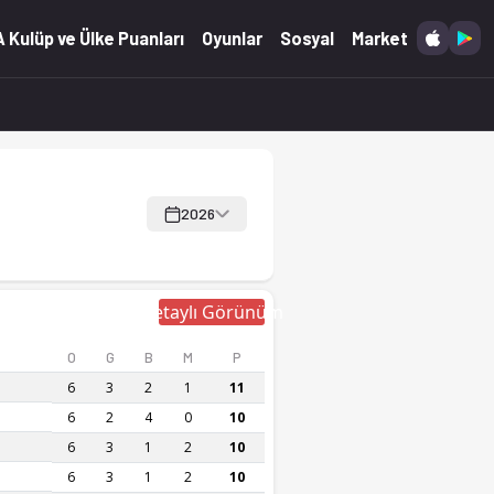
 Kulüp ve Ülke Puanları
Oyunlar
Sosyal
Market
2026
Detaylı Görünüm
O
G
B
M
P
6
3
2
1
11
6
2
4
0
10
6
3
1
2
10
6
3
1
2
10