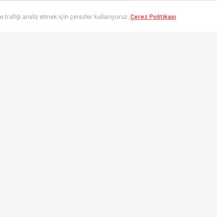
ve trafiği analiz etmek için çerezler kullanıyoruz.
Çerez Politikası
’nin en hızlı spor takip platformu. Süper Lig, UEFA Şampiyonlar Ligi, Eurolea