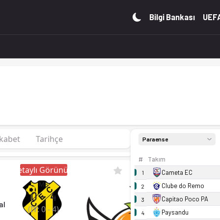
dro, fikstür ve canlı skor Ofsayt'ta.
Bilgi Bankası
UEFA
kabet
Tarihçe
Paraense
#
Takım
Detaylı Görünüm
Cameta EC
1
MS
Clube do Remo
2
0
-
4
Capitao Poco PA
3
al
(İY:
0
-
4
)
Paysandu
4