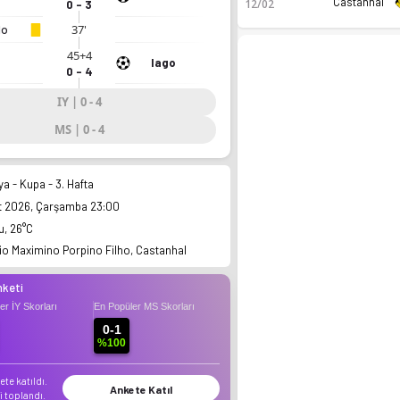
Castanhal
12/02
0 - 3
37'
lo
45+4
Iago
0 - 4
IY | 0 - 4
MS | 0 - 4
ya - Kupa - 3. Hafta
rt 2026, Çarşamba 23:00
u, 26°C
dro, fikstür ve canlı skor Ofsayt'ta.
io Maximino Porpino Filho, Castanhal
nketi
er İY Skorları
En Popüler MS Skorları
0-1
%100
ete katıldı.
Ankete Katıl
i toplandı.