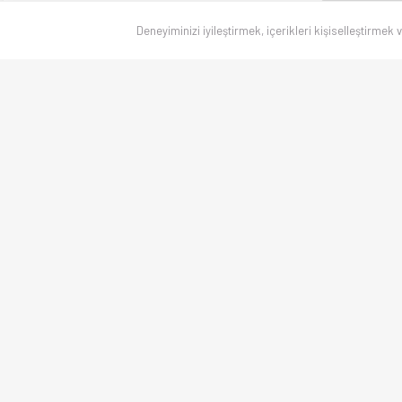
Deneyiminizi iyileştirmek, içerikleri kişiselleştirmek 
Canlı skorlar
, maç sonuçları, puan durumu ve istatistikler — Türkiye