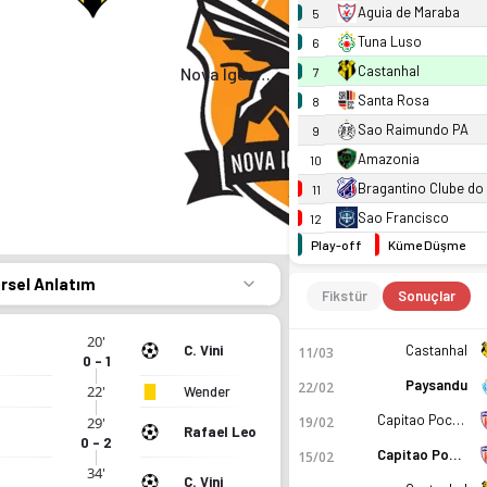
Aguia de Maraba
5
Tuna Luso
6
Castanhal
Nova Iguacu
7
Santa Rosa
8
Sao Raimundo PA
9
Amazonia
10
Bragantino Clube do
11
Sao Francisco
12
Play-off
Küme Düşme
örsel Anlatım
Fikstür
Sonuçlar
20'
C. Vini
Castanhal
11/03
0 - 1
Paysandu
22/02
22'
Wender
Capitao Poco PA
29'
19/02
Rafael Leo
0 - 2
Capitao Poco PA
15/02
34'
C. Vini