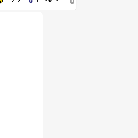
2 - 2
Clube do Remo
B