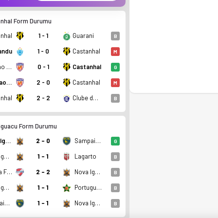
nhal Form Durumu
nhal
1 - 1
Guarani
B
andu
1 - 0
Castanhal
M
Capitao Poco PA
0 - 1
Castanhal
G
Capitao Poco PA
2 - 0
Castanhal
M
nhal
2 - 2
Clube do Remo
B
Iguacu Form Durumu
Nova Iguacu
2 - 0
Sampaio Correa FE
G
Nova Iguacu
1 - 1
Lagarto
B
Marica FC RJ
2 - 2
Nova Iguacu
B
Nova Iguacu
1 - 1
Portuguesa RJ
B
Sampaio Correa FE
1 - 1
Nova Iguacu
B