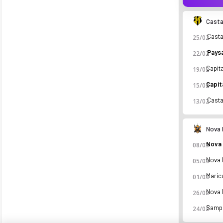
Casta
Casta
25/02
Pays
22/02
19/02
15/02
Casta
13/02
Nova 
08/03
05/03
01/03
26/02
24/02