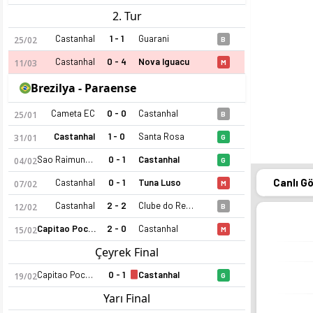
2. Tur
Castanhal
1 - 1
Guarani
25/02
B
Castanhal
0 - 4
Nova Iguacu
11/03
M
Brezilya - Paraense
Cameta EC
0 - 0
Castanhal
25/01
B
Castanhal
1 - 0
Santa Rosa
31/01
G
Sao Raimundo PA
0 - 1
Castanhal
04/02
G
Canlı G
Castanhal
0 - 1
Tuna Luso
07/02
M
Castanhal
2 - 2
Clube do Remo
12/02
B
Capitao Poco PA
2 - 0
Castanhal
15/02
M
Çeyrek Final
Capitao Poco PA
0 - 1
Castanhal
19/02
G
Yarı Final