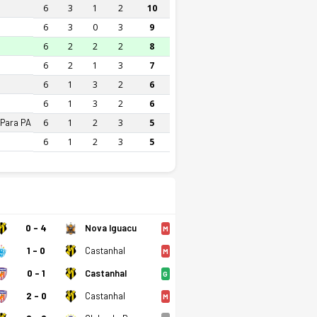
6
3
1
2
10
6
3
0
3
9
6
2
2
2
8
6
2
1
3
7
6
1
3
2
6
6
1
3
2
6
 Para PA
6
1
2
3
5
6
1
2
3
5
0 - 4
Nova Iguacu
M
1 - 0
Castanhal
M
0 - 1
Castanhal
G
2 - 0
Castanhal
M