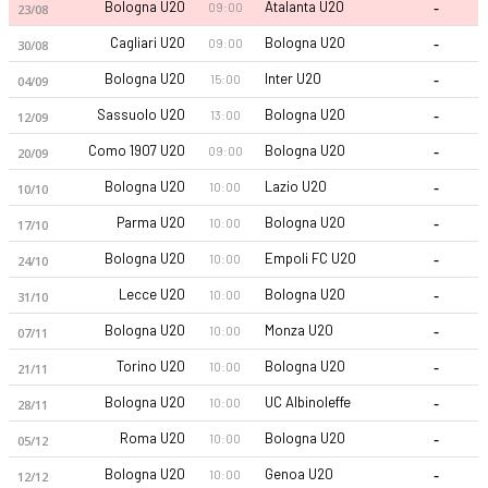
-
Bologna U20
Atalanta U20
09:00
23/08
-
Cagliari U20
Bologna U20
09:00
30/08
-
Bologna U20
Inter U20
15:00
04/09
-
Sassuolo U20
Bologna U20
13:00
12/09
-
Como 1907 U20
Bologna U20
09:00
20/09
-
Bologna U20
Lazio U20
10:00
10/10
-
Parma U20
Bologna U20
10:00
17/10
-
Bologna U20
Empoli FC U20
10:00
24/10
-
Lecce U20
Bologna U20
10:00
31/10
-
Bologna U20
Monza U20
10:00
07/11
-
Torino U20
Bologna U20
10:00
21/11
-
Bologna U20
UC Albinoleffe
10:00
28/11
-
Roma U20
Bologna U20
10:00
05/12
-
Bologna U20
Genoa U20
10:00
12/12