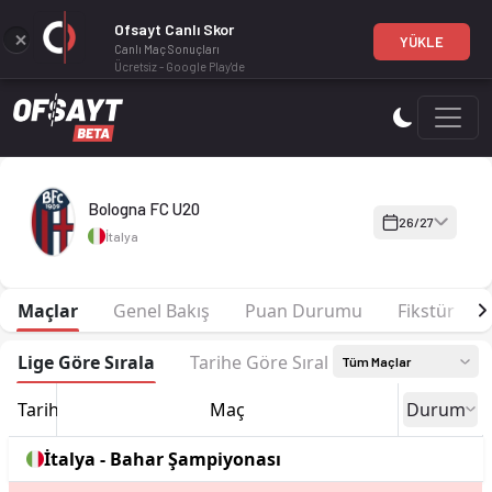
Ofsayt Canlı Skor
YÜKLE
Canlı Maç Sonuçları
Ücretsiz - Google Play'de
Bologna FC U20 26-27 sezonu | Bahar Şampiyonası'de 1. sırad
Bologna FC U20
26/27
İtalya
Maçlar
Genel Bakış
Puan Durumu
Fikstür
Lige Göre Sırala
Tarihe Göre Sırala
Tüm Maçlar
Tarih
Maç
Durum
İtalya - Bahar Şampiyonası