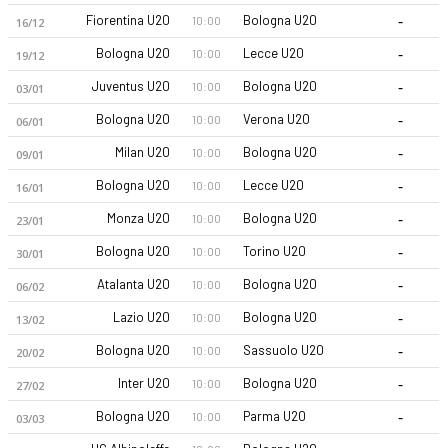
-
Fiorentina U20
Bologna U20
10:00
16/12
-
Bologna U20
Lecce U20
10:00
19/12
-
Juventus U20
Bologna U20
10:00
03/01
-
Bologna U20
Verona U20
10:00
06/01
-
Milan U20
Bologna U20
10:00
09/01
Bologna FC U20 26-27 sezonu | Bahar Şampiyonası'de 1. sırad
-
Bologna U20
Lecce U20
10:00
16/01
-
Monza U20
Bologna U20
10:00
23/01
-
Bologna U20
Torino U20
10:00
30/01
-
Atalanta U20
Bologna U20
10:00
06/02
-
Lazio U20
Bologna U20
10:00
13/02
-
Bologna U20
Sassuolo U20
10:00
20/02
-
Inter U20
Bologna U20
10:00
27/02
-
Bologna U20
Parma U20
10:00
03/03