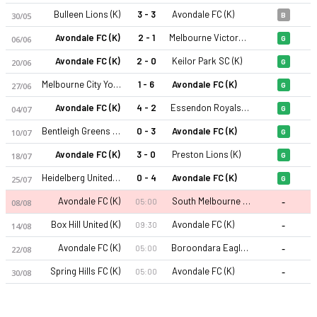
Bulleen Lions (K)
3 - 3
Avondale FC (K)
30/05
B
Avondale FC (K)
2 - 1
Melbourne Victory FC Youth (K)
06/06
G
Avondale FC (K)
2 - 0
Keilor Park SC (K)
20/06
G
Melbourne City Youth (K)
1 - 6
Avondale FC (K)
27/06
G
Avondale FC (K)
4 - 2
Essendon Royals SC (K)
04/07
G
Avondale FC (K) 26-27 sezonu | NPL, Victoria, Kadınlar'de 4. 
Bentleigh Greens SC (K)
0 - 3
Avondale FC (K)
10/07
G
Avondale FC (K)
3 - 0
Preston Lions (K)
18/07
G
Heidelberg United (K)
0 - 4
Avondale FC (K)
25/07
G
-
Avondale FC (K)
South Melbourne (K)
05:00
08/08
-
Box Hill United (K)
Avondale FC (K)
09:30
14/08
-
Avondale FC (K)
Boroondara Eagles (K)
05:00
22/08
-
Spring Hills FC (K)
Avondale FC (K)
05:00
30/08