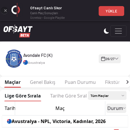
Ofsayt Canlı Skor
YÜKLE
Canlı Maç Sonuçları
Ücretsiz - Google Play'de
Avondale FC (K) 26-27 sezonu | NPL, Victoria, Kadınlar'de 4. 
Avondale FC (K)
26/27
Avustralya
Maçlar
Genel Bakış
Puan Durumu
Fikstür
Lige Göre Sırala
Tarihe Göre Sırala
Tüm Maçlar
Tarih
Maç
Durum
Avustralya - NPL, Victoria, Kadınlar, 2026