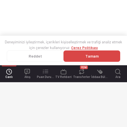
Deneyiminizi iyileştirmek, içerikleri kişiselleştirmek ve trafiği analiz etmek
için çerezler kullanıyoruz.
Çerez Politikası
Reddet
Tamam
YENİ
Canlı
Akış
Puan Durumu
TV Rehberi
Transferler
İddaa Bülteni
Ara