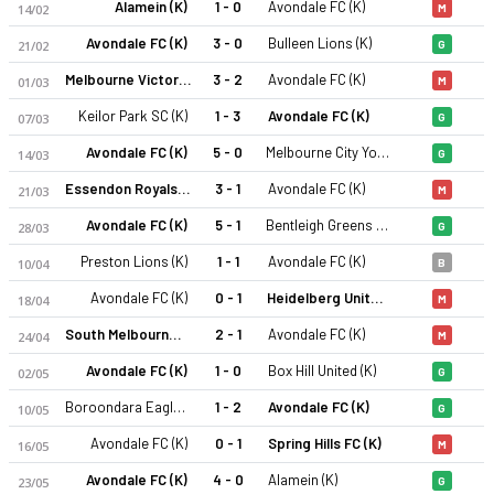
Alamein (K)
1 - 0
Avondale FC (K)
14/02
M
Avondale FC (K)
3 - 0
Bulleen Lions (K)
21/02
G
Melbourne Victory FC Youth (K)
3 - 2
Avondale FC (K)
01/03
M
Keilor Park SC (K)
1 - 3
Avondale FC (K)
07/03
G
Avondale FC (K)
5 - 0
Melbourne City Youth (K)
14/03
G
Essendon Royals SC (K)
3 - 1
Avondale FC (K)
21/03
M
Avondale FC (K)
5 - 1
Bentleigh Greens SC (K)
28/03
G
Preston Lions (K)
1 - 1
Avondale FC (K)
10/04
B
Avondale FC (K)
0 - 1
Heidelberg United (K)
18/04
M
South Melbourne (K)
2 - 1
Avondale FC (K)
24/04
M
Avondale FC (K)
1 - 0
Box Hill United (K)
02/05
G
Boroondara Eagles (K)
1 - 2
Avondale FC (K)
10/05
G
Avondale FC (K)
0 - 1
Spring Hills FC (K)
16/05
M
Avondale FC (K)
4 - 0
Alamein (K)
23/05
G