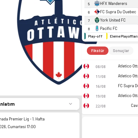
HFX Wanderers
5
FC Supra Du Quebec
6
York United FC
7
Pacific FC
8
Play-off
Eleme Playoffları
Fikstür
Sonuçlar
08/08
11/08
16/08
19/08
Anlatım
Cav
22/08
ada Premier Lig - 1. Hafta
026, Cumartesi 17:00