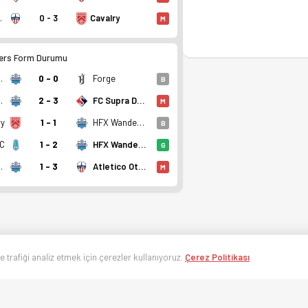
ttawa
0 - 3
Cavalry
M
ers Form Durumu
derers
0 - 0
Forge
B
derers
2 - 3
FC Supra Du Quebec
M
ry
1 - 1
HFX Wanderers
B
FC
1 - 2
HFX Wanderers
G
derers
1 - 3
Atletico Ottawa
M
ve trafiği analiz etmek için çerezler kullanıyoruz.
Çerez Politikası