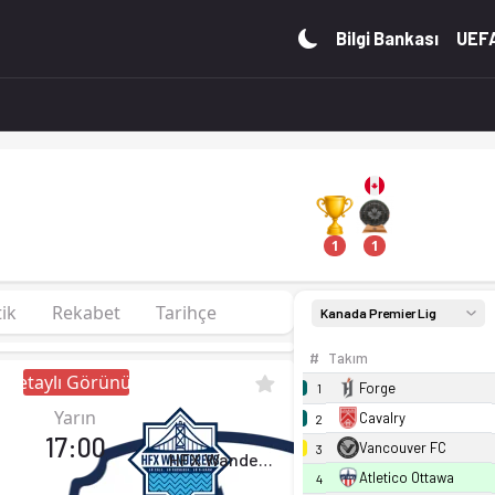
da, 21 puan. Kadro, fikstür ve canlı skor Ofsayt'ta.
Bilgi Bankası
UEFA
1
1
tik
Rekabet
Tarihçe
Kanada Premier Lig
#
Takım
Detaylı Görünüm
Forge
1
Yarın
Cavalry
2
17:00
Vancouver FC
3
HFX Wanderers
Atletico Ottawa
4