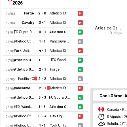
2026
Forge
2 - 0
Atletico Ottawa
04/04
M
Cavalry
3 - 1
Atletico Ottawa
12/04
M
Atletico Ottawa
FC Supra Du Quebec
0 - 1
Atletico Ottawa
19/04
D. Mejia
G
Atletico Ottawa
1 - 1
Vancouver FC
26/04
B
York United FC
4 - 1
Atletico Ottawa
01/05
M
Atletico Ottawa
1 - 0
HFX Wanderers
17/05
G
Atletico Ottawa
2 - 1
Forge
24/05
G
Pacific FC
2 - 2
Atletico Ottawa
30/05
B
Vancouver FC
2 - 1
Atletico Ottawa
06/06
M
Canlı Görsel 
Atletico Ottawa
5 - 3
FC Supra Du Quebec
09/06
G
HFX Wanderers
1 - 3
Atletico Ottawa
01/07
G
Kanada - Kan
Atletico Ottawa
0 - 3
Cavalry
04/07
8 Ağustos 2
M
Bulutlu, 27°C
Atletico Ottawa
1 - 1
York United FC
17/07
B