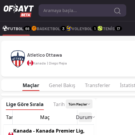
Atletico Ottawa 26-27 sezonu | Kanada Premier Lig'de 4. sıra
FUTBOL
66
BASKETBOL
3
VOLEYBOL
1
TENİS
17
Atletico Ottawa
Kanada
|
Diego Mejia
Maçlar
Genel Bakış
Transferler
İstatis
Lige Göre Sırala
Tarihe Göre Sırala
Tüm Maçlar
Tarih
Maç
Durum
Kanada - Kanada Premier Lig,