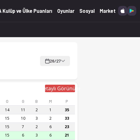
 Kulüp ve Ülke Puanları
Oyunlar
Sosyal
Market
26/27
Detaylı Görünüm
O
G
B
M
P
14
11
2
1
35
15
10
3
2
33
15
7
2
6
23
15
6
3
6
21