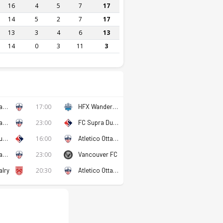
16
4
5
7
17
14
5
2
7
17
13
3
4
6
13
14
0
3
11
3
Atletico Ottawa
17:00
HFX Wanderers
Atletico Ottawa
23:00
FC Supra Du Quebec
FC Supra Du Quebec
16:00
Atletico Ottawa
Atletico Ottawa
23:00
Vancouver FC
alry
20:30
Atletico Ottawa