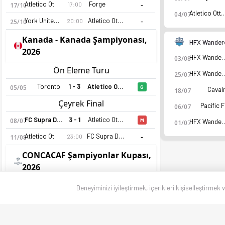
-
Atletico Ottawa
Forge
17:00
17/10
Atletico O
04/07
-
York United FC
Atletico Ottawa
20:00
25/10
Kanada - Kanada Şampiyonası,
HFX Wander
2026
HFX Wan
03/08
Ön Eleme Turu
HFX Wan
25/07
Toronto
1 - 3
Atletico Ottawa
05/05
G
Caval
18/07
Çeyrek Final
Pacific 
06/07
FC Supra Du Quebec
3 - 1
Atletico Ottawa
08/07
M
HFX Wan
01/07
-
Atletico Ottawa
FC Supra Du Quebec
23:00
11/08
CONCACAF Şampiyonlar Kupası,
2026
1. Tur
Deneyiminizi iyileştirmek, içerikleri kişiselleştirmek 
Atletico Ottawa
0 - 2
Nashville
18/02
M
Nashville
5 - 0
Atletico Ottawa
25/02
M