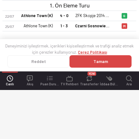
1. Ön Eleme Turu
Athlone Town (K)
4 - 0
ZFK Skopje 2014 (K)
22/07
G
Athlone Town (K)
1 - 3
Czarni Sosnowiec (K)
25/07
M
Deneyiminizi iyileştirmek, içerikleri kişiselleştirmek ve trafiği analiz etmek
için çerezler kullanıyoruz.
Çerez Politikası
Reddet
Tamam
YENİ
Canlı
Akış
Puan Durumu
TV Rehberi
Transferler
İddaa Bülteni
Ara