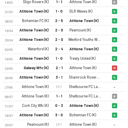
Sligo Rovers (K)
1 - 1
Athlone Town (K)
14/03
B
Athlone Town (K)
1 - 0
DLR Waves (K)
21/03
G
Bohemian FC (K)
2 - 5
Athlone Town (K)
28/03
G
Athlone Town (K)
2 - 0
Peamount (K)
19/04
G
Athlone Town (K)
2 - 0
Wexford Youths Women AFC (K)
25/04
G
Waterford (K)
2 - 4
Athlone Town (K)
02/05
G
Athlone Town (K)
1 - 0
Treaty United (K)
16/05
G
Galway Wfc (K)
2 - 1
Athlone Town (K)
23/05
M
Athlone Town (K)
3 - 1
Shamrock Rovers FC (K)
20/06
G
-
Athlone Town (K)
Shelbourne FC Ladies (K)
ERT
27/06
Athlone Town (K)
1 - 1
Shelbourne FC Ladies (K)
08/07
B
Cork City Wfc (K)
0 - 3
Athlone Town (K)
11/07
G
Athlone Town (K)
3 - 0
Bohemian FC (K)
18/07
G
-
Peamount (K)
Athlone Town (K)
ERT
25/07