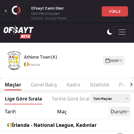
Ofsayt Canlı Skor
YÜKLE
Canlı Maç Sonuçları
Ücretsiz - Google Play'de
Athlone Town (K) 2026 sezonu | National League, Kadınlar'de 
Athlone Town (K)
2026
İrlanda
Maçlar
Genel Bakış
Kadro
İstatistik
Puan 
Lige Göre Sırala
Tarihe Göre Sırala
Tüm Maçlar
Tarih
Maç
Durum
İrlanda - National League, Kadınlar