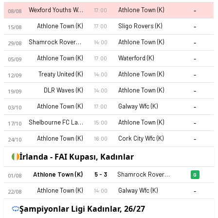
-
Wexford Youths Women AFC (K)
Athlone Town (K)
17:00
08/08
-
Athlone Town (K)
Sligo Rovers (K)
17:00
15/08
-
Shamrock Rovers FC (K)
Athlone Town (K)
14:00
29/08
-
Athlone Town (K)
Waterford (K)
17:00
05/09
-
Treaty United (K)
Athlone Town (K)
14:00
12/09
Athlone Town (K) 2026 sezonu | National League, Kadınlar'de 
-
DLR Waves (K)
Athlone Town (K)
14:00
19/09
-
Athlone Town (K)
Galway Wfc (K)
17:00
03/10
-
Shelbourne FC Ladies (K)
Athlone Town (K)
15:00
17/10
-
Athlone Town (K)
Cork City Wfc (K)
16:00
24/10
İrlanda - FAI Kupası, Kadınlar
Athlone Town (K)
5 - 3
Shamrock Rovers FC (K)
01/08
G
-
Athlone Town (K)
Galway Wfc (K)
14:00
22/08
Şampiyonlar Ligi Kadınlar, 26/27