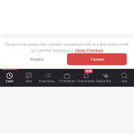
Deneyiminizi iyileştirmek, içerikleri kişiselleştirmek ve trafiği analiz etmek
için çerezler kullanıyoruz.
Çerez Politikası
Reddet
Tamam
YENİ
Canlı
Akış
Puan Durumu
TV Rehberi
Transferler
İddaa Bülteni
Ara