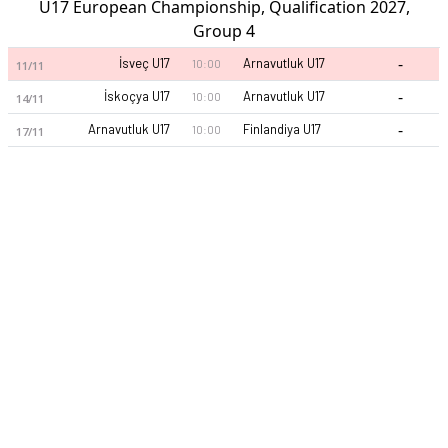
U17 European Championship, Qualification 2027,
Group 4
-
İsveç U17
Arnavutluk U17
10:00
11/11
-
İskoçya U17
Arnavutluk U17
10:00
14/11
-
Arnavutluk U17
Finlandiya U17
10:00
17/11