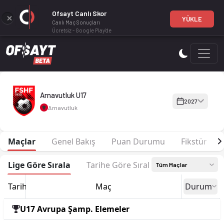
Ofsayt Canlı Skor
YÜKLE
Canlı Maç Sonuçları
Ücretsiz - Google Play'de
Arnavutluk U17 2027 sezonu | U17 Avrupa Şamp. Elemeler U17
Arnavutluk U17
2027
Arnavutluk
Maçlar
Genel Bakış
Puan Durumu
Fikstür
Lige Göre Sırala
Tarihe Göre Sırala
Tüm Maçlar
Tarih
Maç
Durum
U17 Avrupa Şamp. Elemeler