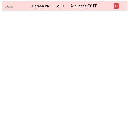
Parana PR
2 - 1
Araucaria EC PR
23/05
M
Araucaria EC PR 2026 sezonu | Paranaense, 2. Divisao'de 4. s