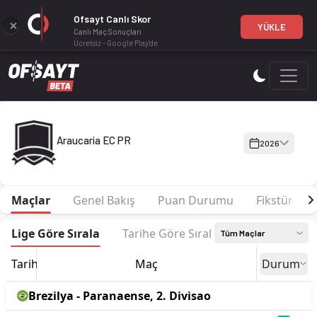
Ofsayt Canlı Skor
YÜKLE
Canlı Maç Sonuçları
Ücretsiz - Google Play'de
Araucaria EC PR 2026 sezonu | Paranaense, 2. Divisao'de 4. s
Araucaria EC PR
2026
Maçlar
Genel Bakış
Puan Durumu
Fikstür
Lige Göre Sırala
Tarihe Göre Sırala
Tüm Maçlar
Tarih
Maç
Durum
Brezilya - Paranaense, 2. Divisao