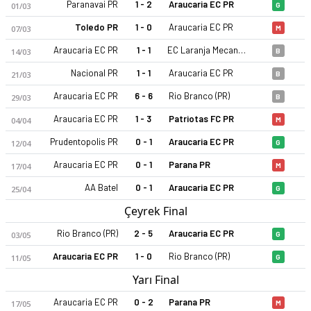
Paranavai PR
1 - 2
Araucaria EC PR
01/03
G
Toledo PR
1 - 0
Araucaria EC PR
07/03
M
Araucaria EC PR
1 - 1
EC Laranja Mecanica PR
14/03
B
Nacional PR
1 - 1
Araucaria EC PR
21/03
B
Araucaria EC PR
6 - 6
Rio Branco (PR)
29/03
B
Araucaria EC PR
1 - 3
Patriotas FC PR
04/04
M
Prudentopolis PR
0 - 1
Araucaria EC PR
12/04
G
Araucaria EC PR
0 - 1
Parana PR
17/04
M
AA Batel
0 - 1
Araucaria EC PR
25/04
G
Çeyrek Final
Rio Branco (PR)
2 - 5
Araucaria EC PR
03/05
G
Araucaria EC PR
1 - 0
Rio Branco (PR)
11/05
G
Yarı Final
Araucaria EC PR
0 - 2
Parana PR
17/05
M