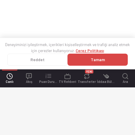
Deneyiminizi iyileştirmek, içerikleri kişiselleştirmek ve trafiği analiz etmek
için çerezler kullanıyoruz.
Çerez Politikası
Reddet
Tamam
YENİ
Canlı
Akış
Puan Durumu
TV Rehberi
Transferler
İddaa Bülteni
Ara