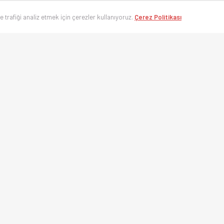
ve trafiği analiz etmek için çerezler kullanıyoruz.
Çerez Politikası
’nin en hızlı spor takip platformu. Süper Lig, UEFA Şampiyonlar Ligi, Eurolea