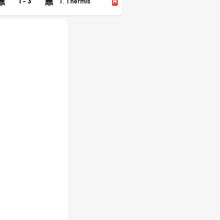
1 - 3
T. Thermis
M