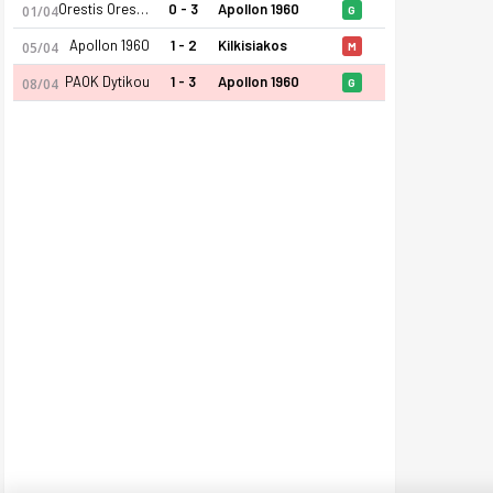
Orestis Orestiadas
0 - 3
Apollon 1960
01/04
G
Apollon 1960
1 - 2
Kilkisiakos
05/04
M
PAOK Dytikou
1 - 3
Apollon 1960
08/04
G