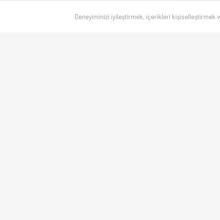
Deneyiminizi iyileştirmek, içerikleri kişiselleştirmek 
Canlı skorlar
, maç sonuçları, puan durumu ve istatistikler — Türkiye