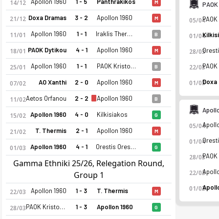
Apollon 1960
1 - 5
Panthrakikos
14/12
M
PAOK 
Doxa Dramas
3 - 2
Apollon 1960
21/12
M
05/04
Apollon 1960
1 - 1
Iraklis Thermaikou
11/01
B
01/04
PAOK Dytikou
4 - 1
Apollon 1960
18/01
M
28/03
Apollon 1960
1 - 1
PAOK Kristonis
25/01
22/03
B
AO Xanthi
2 - 0
Apollon 1960
01/03
07/02
M
Aetos Orfanou
2 - 2
Apollon 1960
11/02
B
Apoll
Apollon 1960
4 - 0
Kilkisiakos
15/02
G
05/04
T. Thermis
2 - 1
Apollon 1960
21/02
M
Apollon 1960 25-26 sezonu | Gamma Ethniki Grup 1'de 8. sıra
01/04
Apollon 1960
4 - 1
Orestis Orestiadas
01/03
G
28/03
Gamma Ethniki 25/26, Relegation Round,
22/03
Group 1
01/03
Apollon 1960
1 - 3
T. Thermis
22/03
M
PAOK Kristonis
1 - 3
Apollon 1960
28/03
G