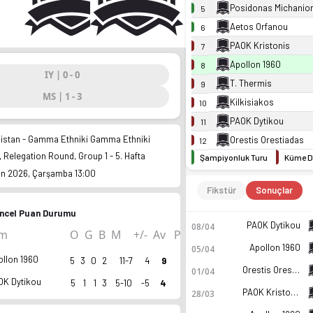
Posidonas Michanio
5
Aetos Orfanou
6
PAOK Kristonis
7
Apollon 1960
8
IY | 0 - 0
T. Thermis
9
MS | 1 - 3
Kilkisiakos
10
PAOK Dytikou
11
istan - Gamma Ethniki Gamma Ethniki
Orestis Orestiadas
12
 Relegation Round, Group 1 - 5. Hafta
Şampiyonluk Turu
Küme D
an 2026, Çarşamba 13:00
Fikstür
Sonuçlar
ncel Puan Durumu
PAOK Dytikou
08/04
ım
O
G
B
M
+/-
Av
P
Apollon 1960
05/04
ollon 1960
5
3
0
2
11-7
4
9
Orestis Orestiadas
01/04
OK Dytikou
5
1
1
3
5-10
-5
4
PAOK Kristonis
28/03