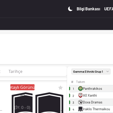
da, 26 puan. Kadro, fikstür ve canlı skor Ofsayt'ta.
Bilgi Bankası
UEFA
t
Tarihçe
Gamma Ethniki Grup 1
#
Takım
Detaylı Görünüm
Panthrakikos
1
MS
AO Xanthi
2
1
-
3
Doxa Dramas
3
(İY:
0
-
0
)
K Dytikou
Apollon 1960
Iraklis Thermaikou
4