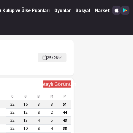
 Kulüp ve Ülke Puanları
Oyunlar
Sosyal
Market
25/26
Detaylı Görünüm
O
G
B
M
P
22
16
3
3
51
22
12
8
2
44
22
13
4
5
43
22
10
8
4
38