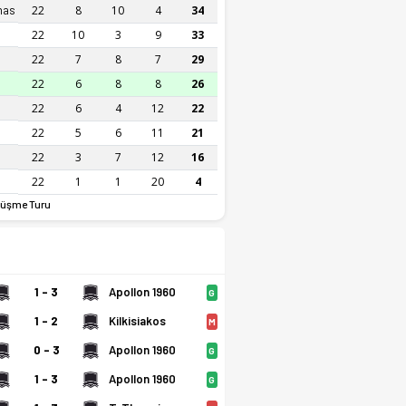
nas
22
8
10
4
34
22
10
3
9
33
22
7
8
7
29
22
6
8
8
26
22
6
4
12
22
22
5
6
11
21
22
3
7
12
16
22
1
1
20
4
üşme Turu
1 - 3
Apollon 1960
G
1 - 2
Kilkisiakos
M
0 - 3
Apollon 1960
G
1 - 3
Apollon 1960
G