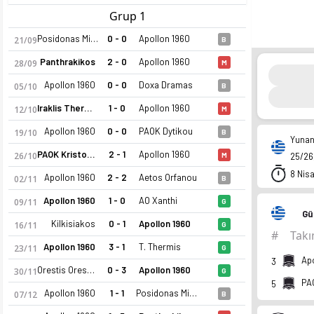
Grup 1
Posidonas Michanionas
0 - 0
Apollon 1960
21/09
B
Panthrakikos
2 - 0
Apollon 1960
28/09
M
Apollon 1960
0 - 0
Doxa Dramas
05/10
B
Iraklis Thermaikou
1 - 0
Apollon 1960
12/10
M
Apollon 1960
0 - 0
PAOK Dytikou
19/10
B
Yunan
PAOK Kristonis
2 - 1
Apollon 1960
26/10
M
25/26,
8 Nis
Apollon 1960
2 - 2
Aetos Orfanou
02/11
B
Apollon 1960
1 - 0
AO Xanthi
09/11
G
Gü
Kilkisiakos
0 - 1
Apollon 1960
16/11
G
#
Tak
Apollon 1960
3 - 1
T. Thermis
23/11
G
Ap
3
Orestis Orestiadas
0 - 3
Apollon 1960
30/11
G
PA
5
Apollon 1960
1 - 1
Posidonas Michanionas
07/12
B