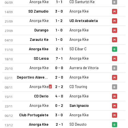
Anorga Kke
1 - 1
CD Santurtzi Ke
06/09
B
SD Zamudio
3 - 0
Anorga Kke
14/09
M
Anorga Kke
1 - 2
UD Aretxabaleta
21/09
M
Durango
1 - 0
Anorga Kke
27/09
M
Zarautz Ke
1 - 0
Anorga Kke
04/10
M
Anorga Kke
2 - 1
SD Eibar C
11/10
G
SD Leioa
7 - 1
Anorga Kke
18/10
M
Anorga Kke
0 - 0
Aurrera de Vitoria
25/10
B
Deportivo Alaves C
2 - 0
Anorga Kke
02/11
M
Anorga Kke
2 - 2
CD Touring
2
08/11
B
CD Derio
4 - 0
Anorga Kke
15/11
M
Anorga Kke
0 - 2
San Ignacio
22/11
M
Club Portugalete
3 - 0
Anorga Kke
06/12
M
Anorga Kke
2 - 1
SD Deusto
13/12
G