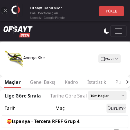
Ofsayt Canlı Skor
YÜKLE
Canlı Maç Sonuçları
Ücretsiz - Google Play'de
Anorga Kke 25-26 sezonu | Tercera RFEF Grup 4'de 15. sırada
Anorga Kke
25/26
Maçlar
Genel Bakış
Kadro
İstatistik
Puan 
Lige Göre Sırala
Tarihe Göre Sırala
Tüm Maçlar
Tarih
Maç
Durum
İspanya - Tercera RFEF Grup 4