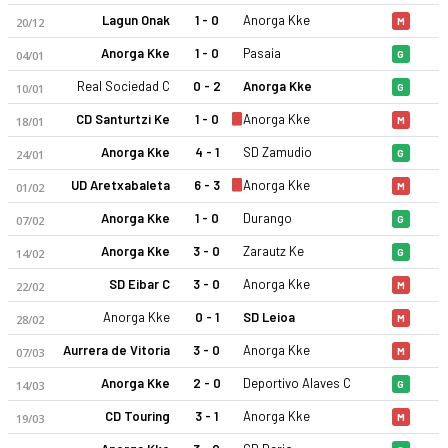
Lagun Onak
1 - 0
Anorga Kke
20/12
M
Anorga Kke
1 - 0
Pasaia
04/01
G
Real Sociedad C
0 - 2
Anorga Kke
10/01
G
CD Santurtzi Ke
1 - 0
Anorga Kke
18/01
M
Anorga Kke
4 - 1
SD Zamudio
24/01
G
Anorga Kke 25-26 sezonu | Tercera RFEF Grup 4'de 15. sırada
UD Aretxabaleta
6 - 3
Anorga Kke
01/02
M
Anorga Kke
1 - 0
Durango
07/02
G
Anorga Kke
3 - 0
Zarautz Ke
14/02
G
SD Eibar C
3 - 0
Anorga Kke
22/02
M
Anorga Kke
0 - 1
SD Leioa
28/02
M
Aurrera de Vitoria
3 - 0
Anorga Kke
07/03
M
Anorga Kke
2 - 0
Deportivo Alaves C
14/03
G
CD Touring
3 - 1
Anorga Kke
19/03
M