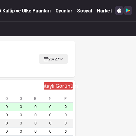
 Kulüp ve Ülke Puanları
Oyunlar
Sosyal
Market
26/27
Detaylı Görünüm
O
G
B
M
P
0
0
0
0
0
0
0
0
0
0
0
0
0
0
0
0
0
0
0
0