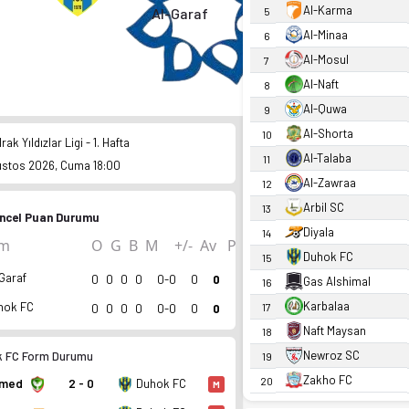
Al-Karma
Al-Garaf
5
Al-Minaa
6
Al-Mosul
7
Al-Naft
8
Al-Quwa
9
Al-Shorta
10
Irak Yıldızlar Ligi - 1. Hafta
Al-Talaba
11
ustos 2026, Cuma 18:00
Al-Zawraa
12
Arbil SC
13
ncel Puan Durumu
Diyala
14
ım
O
G
B
M
+/-
Av
P
Duhok FC
15
Garaf
0
0
0
0
0-0
0
0
Gas Alshimal
16
Karbalaa
hok FC
17
0
0
0
0
0-0
0
0
Naft Maysan
18
Newroz SC
 FC Form Durumu
19
Zakho FC
20
med
2 - 0
Duhok FC
M