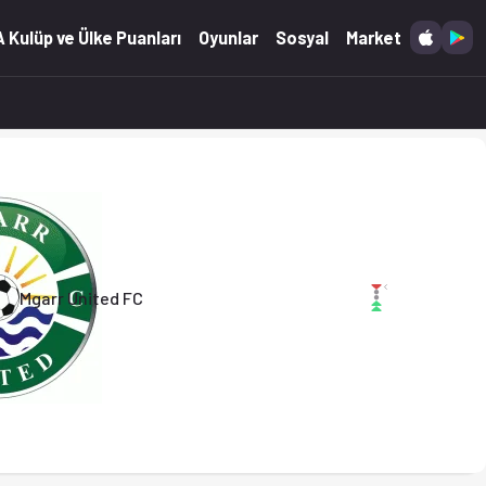
26)
 Kulüp ve Ülke Puanları
Oyunlar
Sosyal
Market
Mgarr United FC