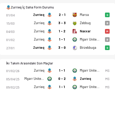
Zurrieq FC - Mgarr United FC 4-2 bitti. Gol anları, kadro, ist
Zurrieq İç Saha Form Durumu
Zurrieq
2 - 1
Marsa
01/04
G
Zurrieq
3 - 3
Zebbug
15/03
B
Zurrieq
1 - 2
Naxxar
04/03
M
Zurrieq
1 - 1
Mgarr United FC
01/02
B
Zurrieq
3 - 0
Birzebbuga
27/01
G
İki Takım Arasındaki Son Maçlar
Zurrieq
1 - 1
Mgarr United FC
MS
01/02/26
Mgarr United FC
0 - 2
Zurrieq
MS
05/04/25
Zurrieq
1 - 1
Mgarr United FC
MS
09/02/25