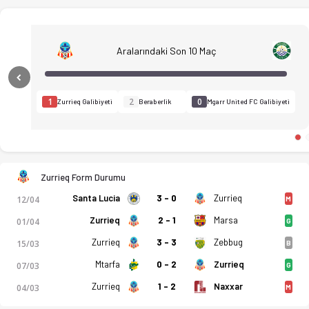
Aralarındaki Son 10 Maç
Previous
1
2
0
Zurrieq Galibiyeti
Beraberlik
Mgarr United FC Galibiyeti
Zurrieq Form Durumu
Santa Lucia
3 - 0
Zurrieq
12/04
M
Zurrieq
2 - 1
Marsa
01/04
G
Zurrieq
3 - 3
Zebbug
15/03
B
Mtarfa
0 - 2
Zurrieq
07/03
G
Zurrieq
1 - 2
Naxxar
04/03
M