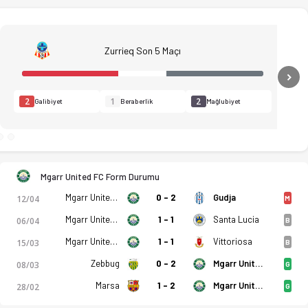
Zurrieq Son 5 Maçı
N
2
1
2
Galibiyet
Beraberlik
Mağlubiyet
Mgarr United FC Form Durumu
Mgarr United FC
0 - 2
Gudja
12/04
M
Mgarr United FC
1 - 1
Santa Lucia
06/04
B
Mgarr United FC
1 - 1
Vittoriosa
15/03
B
Zebbug
0 - 2
Mgarr United FC
08/03
G
Marsa
1 - 2
Mgarr United FC
28/02
G