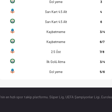
Gol yeme
3
Sarı Kart 4.5 Alt
4
Sarı Kart 4.5 Alt
6
Kaybetmeme
3/4
Kaybetmeme
6/7
2.5 Üst
7/8
İlk Golü Atma
3/4
Gol yeme
5/6
’nin en hızlı spor takip platformu. Süper Lig, UEFA Şampiyonlar Ligi, Eurolea