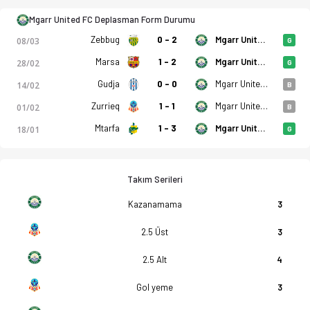
atistikler, puan durumu ve iddaa oranları Ofsayt'ta. (18.04.20
Mgarr United FC Deplasman Form Durumu
Zebbug
0 - 2
Mgarr United FC
08/03
G
Marsa
1 - 2
Mgarr United FC
28/02
G
Gudja
0 - 0
Mgarr United FC
14/02
B
Zurrieq
1 - 1
Mgarr United FC
01/02
B
Mtarfa
1 - 3
Mgarr United FC
18/01
G
Takım Serileri
Kazanamama
3
2.5 Üst
3
2.5 Alt
4
Gol yeme
3