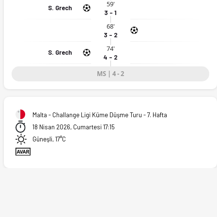
59'
S. Grech
26)
3 - 1
68'
3 - 2
74'
S. Grech
4 - 2
MS | 4 - 2
Malta - Challange Ligi Küme Düşme Turu - 7. Hafta
18 Nisan 2026, Cumartesi 17:15
Güneşli, 17°C