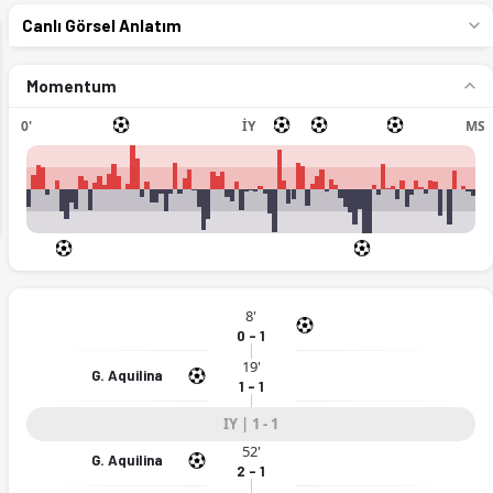
Canlı Görsel Anlatım
Momentum
0'
İY
MS
ext
8'
0 - 1
19'
G. Aquilina
1 - 1
IY | 1 - 1
52'
G. Aquilina
2 - 1