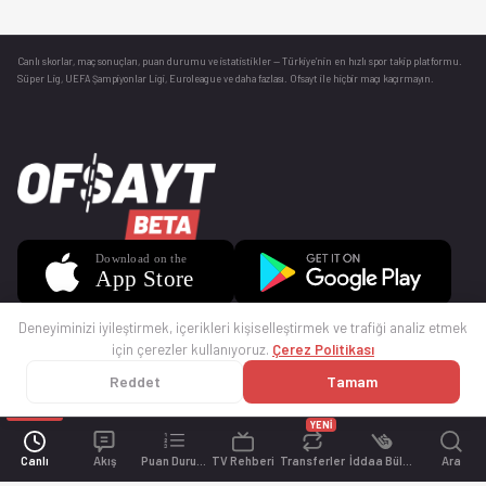
Canlı skorlar
, maç sonuçları, puan durumu ve istatistikler — Türkiye’nin en hızlı spor takip platformu.
Süper Lig, UEFA Şampiyonlar Ligi, Euroleague ve daha fazlası. Ofsayt ile hiçbir maçı kaçırmayın.
Deneyiminizi iyileştirmek, içerikleri kişiselleştirmek ve trafiği analiz etmek
için çerezler kullanıyoruz.
Çerez Politikası
Reddet
Tamam
© 2025 Ofsayt
Kullanım Koşulları
Gizlilik Politikası
Çerez Politikası
İletişim
Sıkça Sorulan Sorular
Künye
YENİ
Canlı
Akış
Puan Durumu
TV Rehberi
Transferler
İddaa Bülteni
Ara