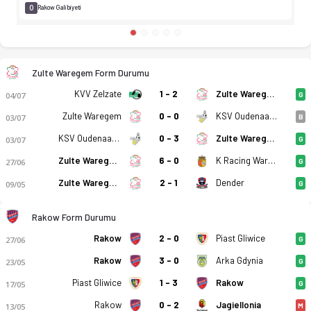
0
Rakow Galibiyeti
Zulte Waregem Form Durumu
KVV Zelzate
1 - 2
Zulte Waregem
04/07
G
Zulte Waregem
0 - 0
KSV Oudenaarde
03/07
B
KSV Oudenaarde
0 - 3
Zulte Waregem
03/07
G
Zulte Waregem
6 - 0
K Racing Waregem
27/06
G
Dender
Zulte Waregem
2 - 1
09/05
G
Rakow Form Durumu
Rakow
2 - 0
Piast Gliwice
27/06
G
Rakow
3 - 0
Arka Gdynia
23/05
G
Piast Gliwice
1 - 3
Rakow
17/05
G
Rakow
0 - 2
Jagiellonia
13/05
M