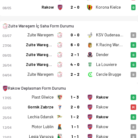
Rakow
2 - 0
Korona Kielce
08/05
G
Zulte Waregem - Rakow Czestochowa 4-3 bitti. Gol anları, kad
Zulte Waregem İç Saha Form Durumu
Zulte Waregem
0 - 0
KSV Oudenaarde
03/07
B
Zulte Waregem
6 - 0
K Racing Waregem
27/06
G
Dender
Zulte Waregem
2 - 1
09/05
G
Zulte Waregem
4 - 0
La Louviere
26/04
G
Zulte Waregem
2 - 2
Cercle Brugge
04/04
B
Rakow Deplasman Form Durumu
Piast Gliwice
1 - 3
Rakow
17/05
G
Gornik Zabrze
2 - 0
Rakow
02/05
M
Lechia Gdansk
1 - 2
Rakow
25/04
G
Motor Lublin
1 - 1
Rakow
12/04
B
Legia Varşova
1 - 1
Rakow
22/03
B