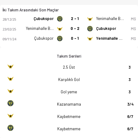
İki Takım Arasındaki Son Maçlar
Çubukspor
2 - 1
Yenimahalle Bld.
MS
28/12/25
Yenimahalle Bld.
0 - 2
Çubukspor
MS
23/02/25
Çubukspor
0 - 1
Yenimahalle Bld.
MS
09/11/24
Takım Serileri
2.5 Üst
3
Karşılıklı Gol
3
Gol yeme
3
Kazanamama
3/4
Kaybetmeme
6/7
Kaybetmeme
6/7