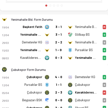
Yenimahalle Bld. Form Durumu
Başkent Fatih
3 - 1
Yenimahalle Bld.
19/04
M
Yenimahalle Bld.
3 - 1
Gölbaşı BS
12/04
G
Demetevler KG
2 - 2
Yenimahalle Bld.
29/03
B
Yenimahalle Bld.
1 - 0
Pursaklar BS
15/03
G
Kavaklıderespor
0 - 3
Yenimahalle Bld.
08/03
G
Çubukspor Form Durumu
Çubukspor
4 - 0
Demetevler KG
19/04
G
Pursaklar BS
1 - 1
Çubukspor
12/04
B
Çubukspor
2 - 3
Kavaklıderespor
05/04
M
Beypazarı BSK
0 - 0
Çubukspor
29/03
B
Çubukspor
2 - 0
Akyurt BS
G