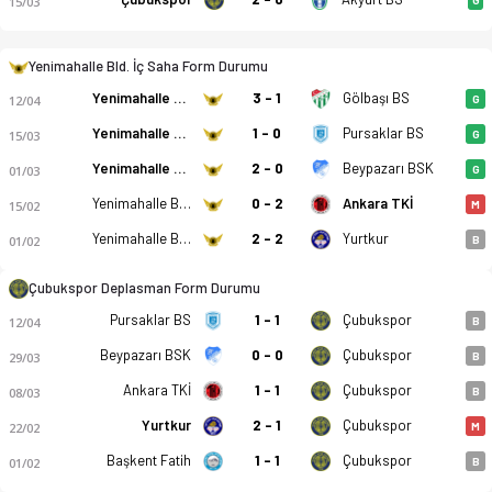
15/03
Yenimahalle Bld. İç Saha Form Durumu
Yenimahalle Bld.
3 - 1
Gölbaşı BS
12/04
G
Yenimahalle Bld. - Çubukspor 1959 0-3 bitti. Gol anları, kadr
Yenimahalle Bld.
1 - 0
Pursaklar BS
15/03
G
Yenimahalle Bld.
2 - 0
Beypazarı BSK
01/03
G
Yenimahalle Bld.
0 - 2
Ankara TKİ
15/02
M
Yenimahalle Bld.
2 - 2
Yurtkur
01/02
B
Çubukspor Deplasman Form Durumu
Pursaklar BS
1 - 1
Çubukspor
12/04
B
Beypazarı BSK
0 - 0
Çubukspor
29/03
B
Ankara TKİ
1 - 1
Çubukspor
08/03
B
Yurtkur
2 - 1
Çubukspor
22/02
M
Başkent Fatih
1 - 1
Çubukspor
01/02
B