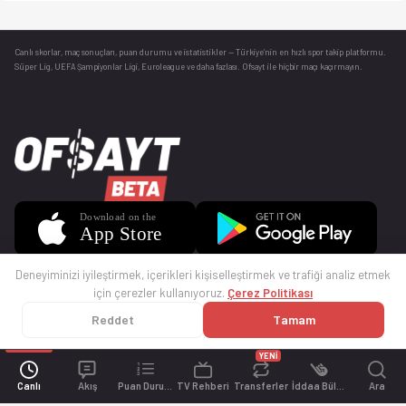
Canlı skorlar
, maç sonuçları, puan durumu ve istatistikler — Türkiye’nin en hızlı spor takip platformu.
Süper Lig, UEFA Şampiyonlar Ligi, Euroleague ve daha fazlası. Ofsayt ile hiçbir maçı kaçırmayın.
Deneyiminizi iyileştirmek, içerikleri kişiselleştirmek ve trafiği analiz etmek
için çerezler kullanıyoruz.
Çerez Politikası
Reddet
Tamam
© 2025 Ofsayt
Kullanım Koşulları
Gizlilik Politikası
Çerez Politikası
İletişim
Sıkça Sorulan Sorular
Künye
YENİ
Canlı
Akış
Puan Durumu
TV Rehberi
Transferler
İddaa Bülteni
Ara