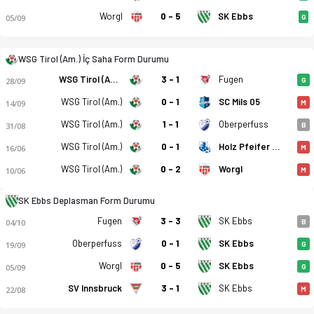
Worgl
0 - 5
SK Ebbs
05/09
G
WSG Tirol (Am.) İç Saha Form Durumu
WSG Tirol (Am.)
3 - 1
Fugen
28/09
G
WSG Tirol (Am.)
0 - 1
SC Mils 05
14/09
M
WSG Tirol (Am.)
1 - 1
Oberperfuss
31/08
B
WSG Tirol (Am.)
0 - 1
Holz Pfeifer Kundl
16/06
M
WSG Tirol (Am.)
0 - 2
Worgl
10/06
M
SK Ebbs Deplasman Form Durumu
Fugen
3 - 3
SK Ebbs
04/10
B
Oberperfuss
0 - 1
SK Ebbs
19/09
G
Worgl
0 - 5
SK Ebbs
05/09
G
SV Innsbruck
3 - 1
SK Ebbs
22/08
M