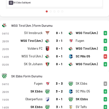
0
SK Ebbs Galibiyeti
WSG Tirol (Am.) Form Durumu
SV Innsbruck
0 - 1
WSG Tirol (Am.)
04/10
G
WSG Tirol (Am.)
3 - 1
Fugen
28/09
G
Volders FC
0 - 1
WSG Tirol (Am.)
20/09
G
WSG Tirol (Am.)
0 - 1
SC Mils 05
14/09
M
SK St Johann
0 - 1
WSG Tirol (Am.)
05/09
G
SK Ebbs Form Durumu
WSG Tirol (Am.) - SK Ebbs 0-1 bitti. Gol anları, kadro, istati
Fugen
3 - 3
SK Ebbs
04/10
B
SK Ebbs
3 - 2
SC Mils 05
28/09
G
Oberperfuss
0 - 1
SK Ebbs
19/09
G
SK Ebbs
3 - 1
SV Telfs
14/09
G