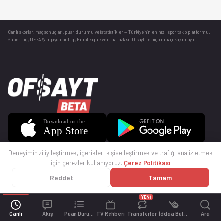
Canlı skorlar
, maç sonuçları, puan durumu ve istatistikler — Türkiye’nin en hızlı spor takip platformu.
Süper Lig, UEFA Şampiyonlar Ligi, Euroleague ve daha fazlası. Ofsayt ile hiçbir maçı kaçırmayın.
Deneyiminizi iyileştirmek, içerikleri kişiselleştirmek ve trafiği analiz etmek
için çerezler kullanıyoruz.
Çerez Politikası
Reddet
Tamam
© 2025 Ofsayt
Kullanım Koşulları
Gizlilik Politikası
Çerez Politikası
İletişim
Sıkça Sorulan Sorular
Künye
YENİ
Canlı
Akış
Puan Durumu
TV Rehberi
Transferler
İddaa Bülteni
Ara