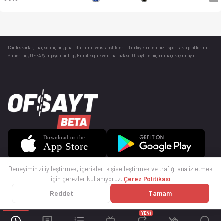
Canlı skorlar
, maç sonuçları, puan durumu ve istatistikler — Türkiye’nin en hızlı spor takip platformu.
Süper Lig, UEFA Şampiyonlar Ligi, Euroleague ve daha fazlası. Ofsayt ile hiçbir maçı kaçırmayın.
Deneyiminizi iyileştirmek, içerikleri kişiselleştirmek ve trafiği analiz etmek
için çerezler kullanıyoruz.
Çerez Politikası
Reddet
Tamam
© 2025 Ofsayt
Kullanım Koşulları
Gizlilik Politikası
Çerez Politikası
İletişim
Sıkça Sorulan Sorular
Künye
YENİ