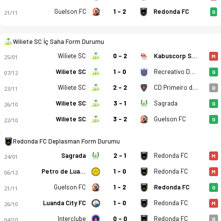
Guelson FC
1 - 2
Redonda FC
21/11
G
Wiliete SC İç Saha Form Durumu
Wiliete SC
0 - 2
Kabuscorp SCP
25/01
M
Wiliete SC
1 - 0
Recreativo Do Libolo
07/12
G
Wiliete SC
2 - 2
CD Primeiro de Agosto
23/11
B
Wiliete SC
3 - 1
Sagrada
26/10
G
Wiliete SC
3 - 2
Guelson FC
22/10
G
Redonda FC Deplasman Form Durumu
Sagrada
2 - 1
Redonda FC
24/01
M
Petro de Luanda
1 - 0
Redonda FC
06/12
M
Guelson FC
1 - 2
Redonda FC
21/11
G
Luanda City FC
1 - 0
Redonda FC
26/10
M
Interclube
0 - 0
Redonda FC
04/10
B