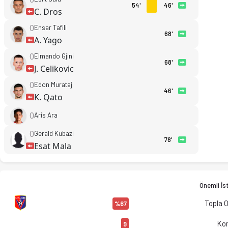
54'
46'
C. Dros
0
Ensar Tafili
68'
A. Yago
0
Elmando Gjini
68'
J. Celikovic
0
Edon Murataj
46'
K. Qato
0
Aris Ara
0
Gerald Kubazi
78'
Esat Mala
Önemli İst
Topla 
%67
Kor
9