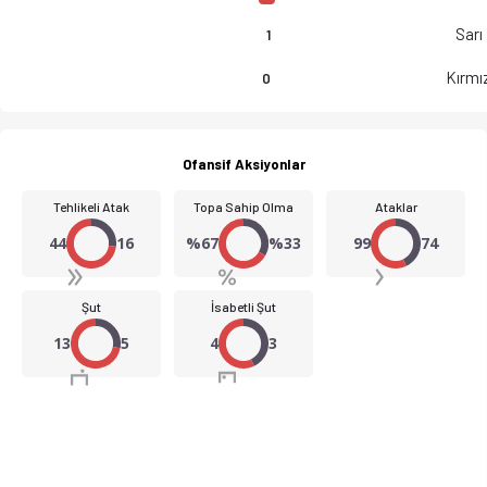
Sarı
1
Kırmız
0
Ofansif Aksiyonlar
Tehlikeli Atak
Topa Sahip Olma
Ataklar
44
16
%67
%33
99
74
Şut
İsabetli Şut
13
5
4
3