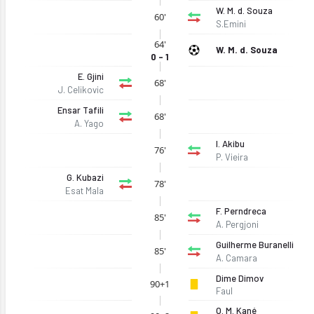
W. M. d. Souza
60'
S.Emini
64'
W. M. d. Souza
0 - 1
E. Gjini
68'
J. Celikovic
Ensar Tafili
68'
A. Yago
I. Akibu
76'
P. Vieira
G. Kubazi
78'
Esat Mala
F. Perndreca
85'
2.05.2026)
A. Pergjoni
Guilherme Buranelli
85'
A. Camara
Dime Dimov
90+1
Faul
O. M. Kané