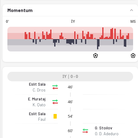
Momentum
0'
İY
MS
IY | 0 - 0
Eslit Sala
46'
C. Dros
E. Murataj
46'
K. Qato
Eslit Sala
54'
Faul
G. Stoilov
60'
O. D. Adeduro