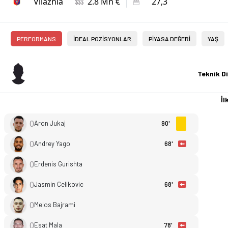
Vllaznia
2.8 Mn €
27,3
PERFORMANS
İDEAL POZİSYONLAR
PİYASA DEĞERİ
YAŞ
Teknik Di
İlk
0
Aron Jukaj
90'
0
Andrey Yago
68'
0
Erdenis Gurishta
0
Jasmin Celikovic
68'
0
Melos Bajrami
0
Esat Mala
78'