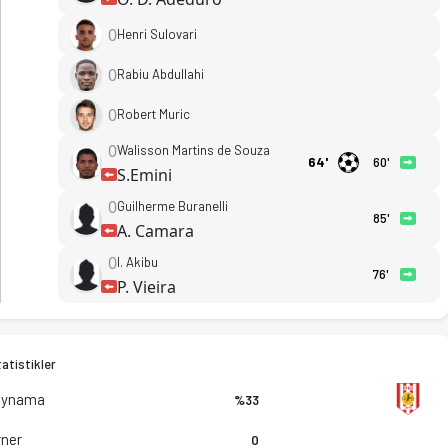
0
Henri Sulovari
0
Rabiu Abdullahi
0
Robert Muric
0
Walisson Martins de Souza
64'
60'
S.Emini
0
Guilherme Buranelli
85'
A. Camara
0
I. Akibu
76'
P. Vieira
atistikler
Oynama
%33
ner
0