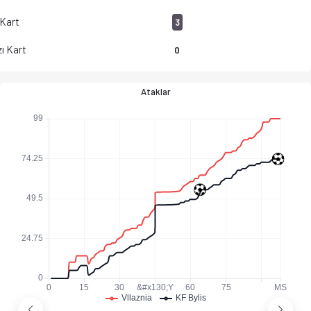
 Kart
3
ı Kart
0
Ataklar