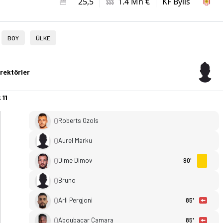
25,5
1.4 Mn €
KF Bylis
BOY
ÜLKE
rektörler
 11
0
Roberts Ozols
0
Aurel Marku
0
Dime Dimov
90'
0
Bruno
0
Arli Pergjoni
85'
0
Aboubacar Camara
85'