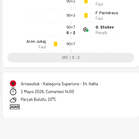
90+2
Faul
F. Perndreca
90+3
Faul
90+7
G. Stoilov
0 - 2
Penaltı
Aron Jukaj
90+7
Faul
MS | 0 - 2
Arnavutluk - Kategoria Superiore - 34. Hafta
2 Mayıs 2026, Cumartesi 14:00
Parçalı Bulutlu, 20°C