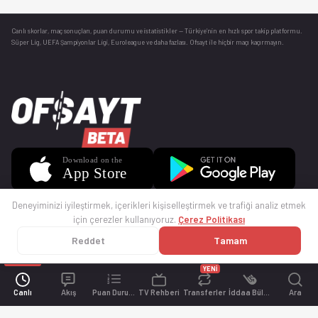
Canlı skorlar
, maç sonuçları, puan durumu ve istatistikler — Türkiye’nin en hızlı spor takip platformu.
Süper Lig, UEFA Şampiyonlar Ligi, Euroleague ve daha fazlası. Ofsayt ile hiçbir maçı kaçırmayın.
Deneyiminizi iyileştirmek, içerikleri kişiselleştirmek ve trafiği analiz etmek
için çerezler kullanıyoruz.
Çerez Politikası
Reddet
Tamam
© 2025 Ofsayt
Kullanım Koşulları
Gizlilik Politikası
Çerez Politikası
İletişim
Sıkça Sorulan Sorular
Künye
YENİ
Canlı
Akış
Puan Durumu
TV Rehberi
Transferler
İddaa Bülteni
Ara