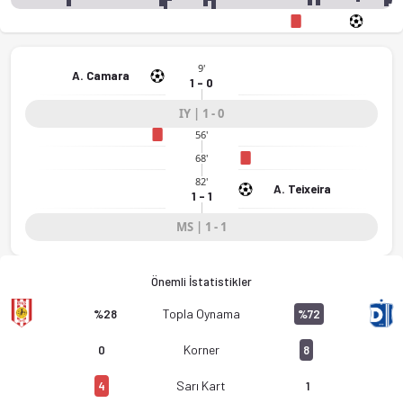
9'
A. Camara
1 - 0
IY | 1 - 0
56'
68'
82'
A. Teixeira
1 - 1
MS | 1 - 1
Önemli İstatistikler
Topla Oynama
%28
%72
Korner
0
8
Sarı Kart
4
1