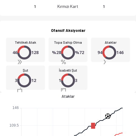
Kırmızı Kart
1
1
KF Bylis Ballsh - FC Dinamo City 1-1 bitti. Gol anları, kadro, 
Ofansif Aksiyonlar
Tehlikeli Atak
Topa Sahip Olma
Ataklar
46
128
%28
%72
94
146
Şut
İsabetli Şut
3
12
1
3
Ataklar