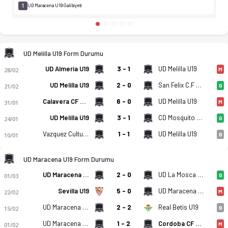
1
UD Maracena U19 Galibiyeti
UD Melilla U19 Form Durumu
UD Almeria U19
3 - 1
UD Melilla U19
28/02
M
UD Melilla U19
2 - 0
San Felix C.F U19
21/02
G
Calavera CF U19
6 - 0
UD Melilla U19
31/01
M
UD Melilla U19
3 - 1
CD Mosquito U19
24/01
G
Vazquez Cultural U19
1 - 1
UD Melilla U19
10/01
B
UD Maracena U19 Form Durumu
UD Maracena U19
2 - 0
UD La Mosca U19
01/03
G
Sevilla U19
5 - 0
UD Maracena U19
22/02
M
UD Maracena U19
2 - 2
Real Betis U19
15/02
B
UD Maracena U19
1 - 2
Cordoba CF U19
01/02
M