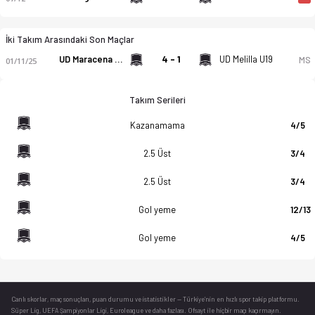
İki Takım Arasındaki Son Maçlar
UD Maracena U19
4 - 1
UD Melilla U19
MS
01/11/25
Takım Serileri
Kazanamama
4/5
2.5 Üst
3/4
2.5 Üst
3/4
Gol yeme
12/13
Gol yeme
4/5
Canlı skorlar
, maç sonuçları, puan durumu ve istatistikler — Türkiye’nin en hızlı spor takip platformu.
Süper Lig, UEFA Şampiyonlar Ligi, Euroleague ve daha fazlası. Ofsayt ile hiçbir maçı kaçırmayın.