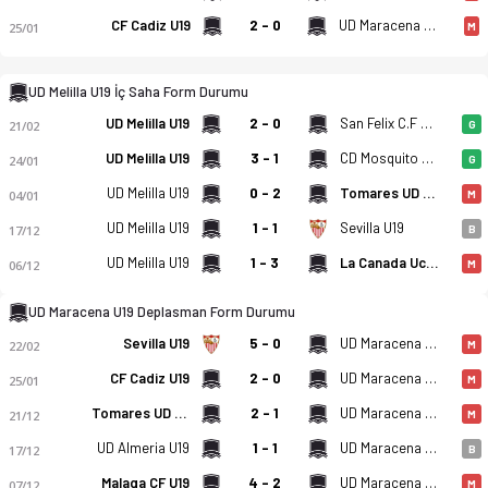
CF Cadiz U19
2 - 0
UD Maracena U19
25/01
M
UD Melilla U19 - UD Maracena U19 3-0 bitti. Gol anları, kadro
UD Melilla U19 İç Saha Form Durumu
UD Melilla U19
2 - 0
San Felix C.F U19
21/02
G
UD Melilla U19
3 - 1
CD Mosquito U19
24/01
G
UD Melilla U19
0 - 2
Tomares UD U19
04/01
M
UD Melilla U19
1 - 1
Sevilla U19
17/12
B
UD Melilla U19
1 - 3
La Canada Ucd Atletico U19
06/12
M
UD Maracena U19 Deplasman Form Durumu
Sevilla U19
5 - 0
UD Maracena U19
22/02
M
CF Cadiz U19
2 - 0
UD Maracena U19
25/01
M
Tomares UD U19
2 - 1
UD Maracena U19
21/12
M
UD Almeria U19
1 - 1
UD Maracena U19
17/12
B
Malaga CF U19
4 - 2
UD Maracena U19
07/12
M