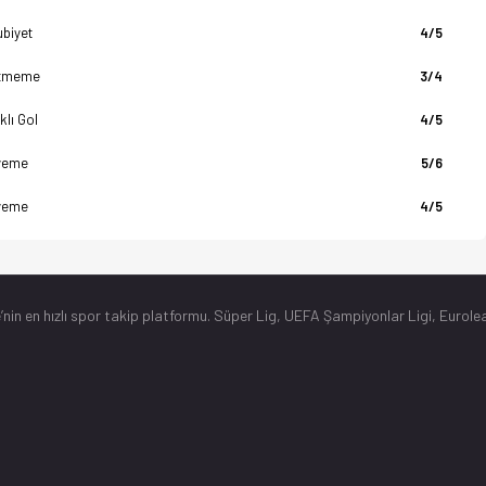
biyet
4/5
tmeme
3/4
klı Gol
4/5
yeme
5/6
yeme
4/5
’nin en hızlı spor takip platformu. Süper Lig, UEFA Şampiyonlar Ligi, Eurolea