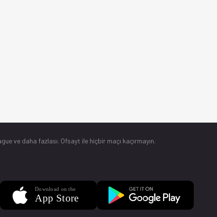
gue ve daha fazlası. Ofsayt ile hiçbir maçı kaçırmayın.