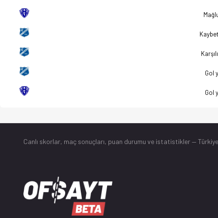
Mağlu
Kaybe
Karşılı
Gol 
Gol 
Canlı skorlar
, maç sonuçları, puan durumu ve istatistikler — Türkiye