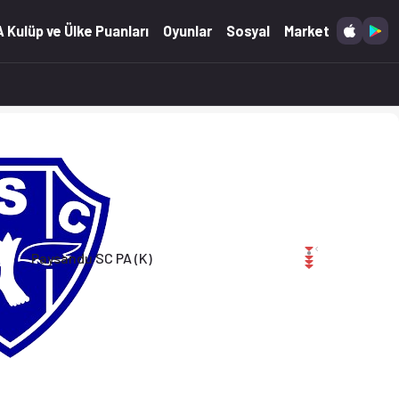
2.05.2026)
 Kulüp ve Ülke Puanları
Oyunlar
Sosyal
Market
Paysandu SC PA (K)