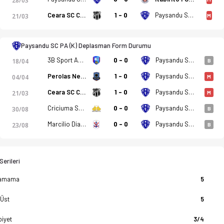
28/03
Ceara SC CE (K)
1 - 0
Paysandu SC PA (K)
21/03
M
Paysandu SC PA (K) Deplasman Form Durumu
3B Sport A&M (K)
0 - 0
Paysandu SC PA (K)
18/04
B
Perolas Negras RJ (K)
1 - 0
Paysandu SC PA (K)
04/04
M
Ceara SC CE (K)
1 - 0
Paysandu SC PA (K)
21/03
M
Criciuma SC (K)
0 - 0
Paysandu SC PA (K)
30/08
B
Marcilio Dias (K)
0 - 0
Paysandu SC PA (K)
23/08
B
erileri
amama
5
 Üst
5
biyet
3/4