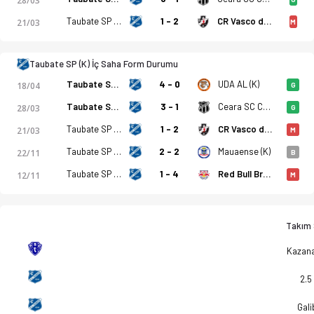
28/03
Taubate SP (K)
1 - 2
CR Vasco da Gama RJ (K)
21/03
M
Taubate SP (K) İç Saha Form Durumu
Taubate SP (K)
4 - 0
UDA AL (K)
18/04
G
Taubate SP (K)
3 - 1
Ceara SC CE (K)
28/03
G
Taubate SP (K)
1 - 2
CR Vasco da Gama RJ (K)
21/03
M
Taubate SP (K)
2 - 2
Mauaense (K)
22/11
B
Taubate SP (K)
1 - 4
Red Bull Bragantino SP (K)
12/11
M
Takım S
Kazan
2.5
Gali