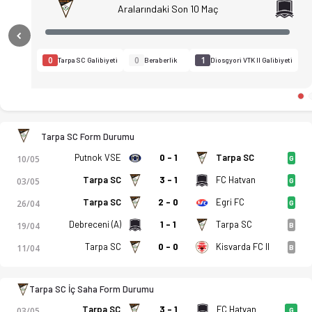
Aralarındaki Son 10 Maç
Previous
0
0
1
Tarpa SC Galibiyeti
Beraberlik
Diosgyori VTK II Galibiyeti
Tarpa SC Form Durumu
Putnok VSE
0 - 1
Tarpa SC
10/05
G
Tarpa SC
3 - 1
FC Hatvan
03/05
G
Tarpa SC
2 - 0
Egri FC
26/04
G
Debreceni (A)
1 - 1
Tarpa SC
19/04
B
Tarpa SC - Diosgyori VTK II 2-1 bitti. Gol anları, kadro, istat
Tarpa SC
0 - 0
Kisvarda FC II
11/04
B
Tarpa SC İç Saha Form Durumu
Tarpa SC
3 - 1
FC Hatvan
03/05
G