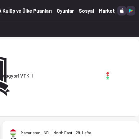
)
 Kulüp ve Ülke Puanları
Oyunlar
Sosyal
Market
Diosgyori VTK II
Macaristan - NB III North East - 29. Hafta