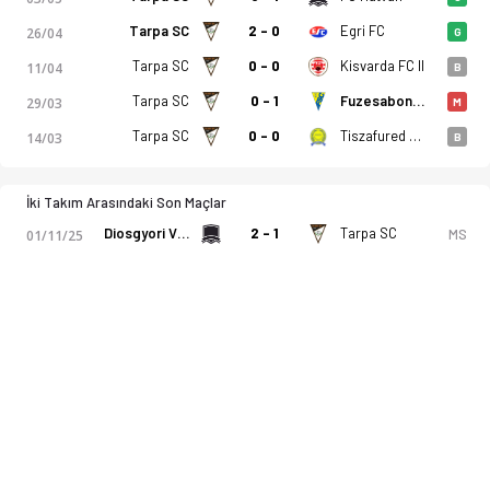
Tarpa SC
2 - 0
Egri FC
26/04
G
Tarpa SC
0 - 0
Kisvarda FC II
11/04
B
Tarpa SC
0 - 1
Fuzesabony SC Eross Ut
29/03
M
Tarpa SC
0 - 0
Tiszafured Vse
14/03
B
İki Takım Arasındaki Son Maçlar
Diosgyori VTK II
2 - 1
Tarpa SC
MS
01/11/25