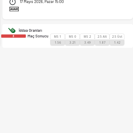
17 Mayıs 2026, Pazar 15:00
ext
İddaa Oranları
Maç Sonucu
3
MS 1
MS 0
MS 2
2.5 Alt
2.5 Üst
1.56
3.21
3.49
1.87
1.42
)