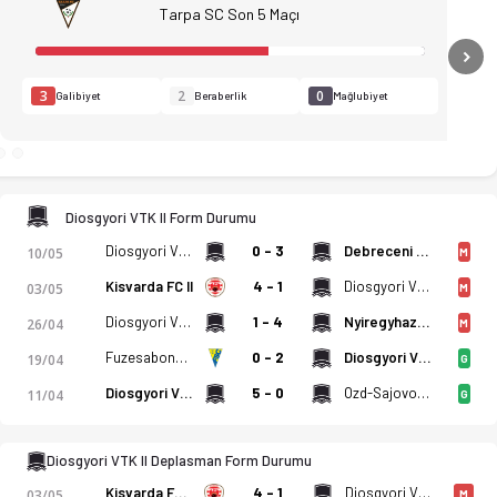
Tarpa SC Son 5 Maçı
N
3
2
0
Galibiyet
Beraberlik
Mağlubiyet
Diosgyori VTK II Form Durumu
Diosgyori VTK II
0 - 3
Debreceni (A)
10/05
M
Kisvarda FC II
4 - 1
Diosgyori VTK II
03/05
M
Diosgyori VTK II
1 - 4
Nyiregyhaza Spartacus FC II
26/04
M
Fuzesabony SC Eross Ut
0 - 2
Diosgyori VTK II
19/04
G
istikler, puan durumu ve iddaa oranları Ofsayt'ta. (17.05.2026
Diosgyori VTK II
5 - 0
Ozd-Sajovolgye
11/04
G
Diosgyori VTK II Deplasman Form Durumu
Kisvarda FC II
4 - 1
Diosgyori VTK II
03/05
M