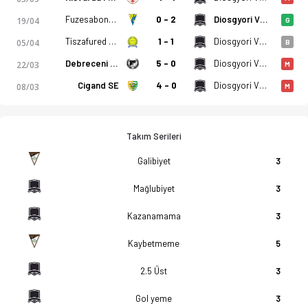
Fuzesabony SC Eross Ut
0 - 2
Diosgyori VTK II
19/04
G
Tiszafured Vse
1 - 1
Diosgyori VTK II
05/04
B
Debreceni Eac
5 - 0
Diosgyori VTK II
22/03
M
Cigand SE
4 - 0
Diosgyori VTK II
08/03
M
Takım Serileri
Galibiyet
3
Mağlubiyet
3
Kazanamama
3
Kaybetmeme
5
2.5 Üst
3
Gol yeme
3