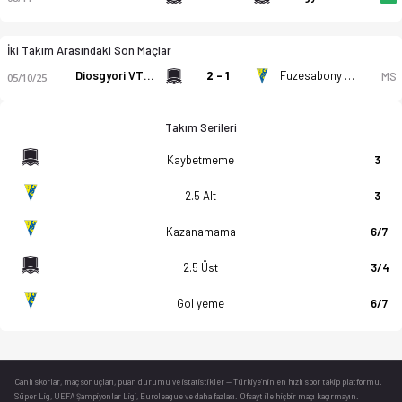
İki Takım Arasındaki Son Maçlar
Diosgyori VTK II
2 - 1
Fuzesabony SC Eross Ut
MS
05/10/25
Takım Serileri
Kaybetmeme
3
2.5 Alt
3
Kazanamama
6/7
2.5 Üst
3/4
Gol yeme
6/7
Canlı skorlar
, maç sonuçları, puan durumu ve istatistikler — Türkiye’nin en hızlı spor takip platformu.
Süper Lig, UEFA Şampiyonlar Ligi, Euroleague ve daha fazlası. Ofsayt ile hiçbir maçı kaçırmayın.