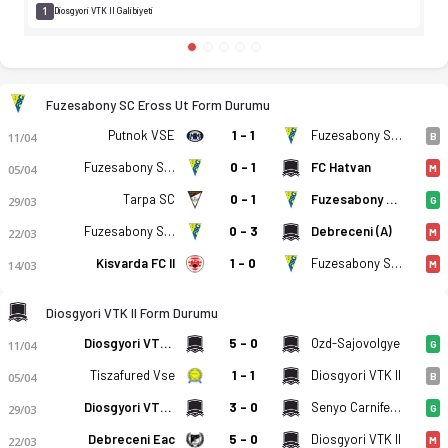
1
Diosgyori VTK II Galibiyeti
Fuzesabony SC Eross Ut Form Durumu
Putnok VSE
1 - 1
Fuzesabony SC Eross Ut
11/04
B
Fuzesabony SC Eross Ut
0 - 1
FC Hatvan
05/04
M
Tarpa SC
0 - 1
Fuzesabony SC Eross Ut
29/03
G
Fuzesabony SC Eross Ut
0 - 3
Debreceni (A)
22/03
M
Kisvarda FC II
1 - 0
Fuzesabony SC Eross Ut
14/03
M
Diosgyori VTK II Form Durumu
Diosgyori VTK II
5 - 0
Ozd-Sajovolgye
11/04
G
Tiszafured Vse
1 - 1
Diosgyori VTK II
05/04
B
Diosgyori VTK II
3 - 0
Senyo Carnifex FC
29/03
G
Debreceni Eac
5 - 0
Diosgyori VTK II
22/03
M