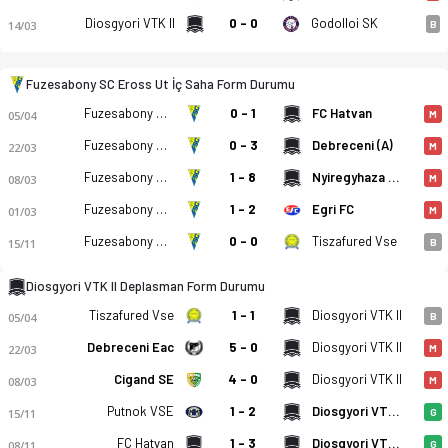
Godolloi SK
Diosgyori VTK II
0 - 0
14/03
B
Fuzesabony SC Eross Ut - Diosgyori VTK II 0-2 bitti. Gol anlar
Fuzesabony SC Eross Ut İç Saha Form Durumu
Fuzesabony SC Eross Ut
0 - 1
FC Hatvan
05/04
M
Fuzesabony SC Eross Ut
0 - 3
Debreceni (A)
22/03
M
Fuzesabony SC Eross Ut
1 - 8
Nyiregyhaza Spartacus FC II
08/03
M
Fuzesabony SC Eross Ut
1 - 2
Egri FC
01/03
M
Fuzesabony SC Eross Ut
0 - 0
Tiszafured Vse
15/11
B
Diosgyori VTK II Deplasman Form Durumu
Tiszafured Vse
1 - 1
Diosgyori VTK II
05/04
B
Debreceni Eac
5 - 0
Diosgyori VTK II
22/03
M
Cigand SE
4 - 0
Diosgyori VTK II
08/03
M
Putnok VSE
1 - 2
Diosgyori VTK II
15/11
G
FC Hatvan
1 - 3
Diosgyori VTK II
08/11
G