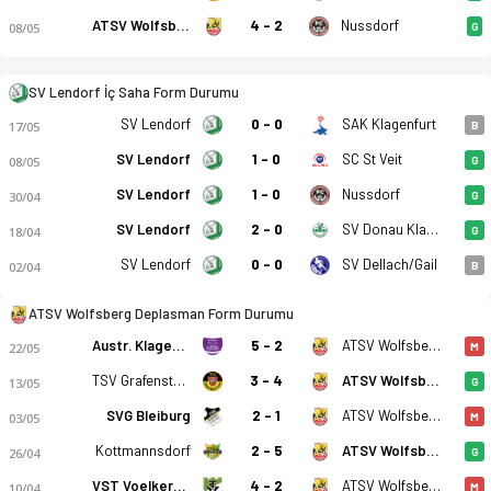
ATSV Wolfsberg
4 - 2
Nussdorf
08/05
G
FC Lendorf - ATSV Wolfsberg 4-1 bitti. Gol anları, kadro, ist
SV Lendorf İç Saha Form Durumu
SV Lendorf
0 - 0
SAK Klagenfurt
17/05
B
SV Lendorf
1 - 0
SC St Veit
08/05
G
SV Lendorf
1 - 0
Nussdorf
30/04
G
SV Lendorf
2 - 0
SV Donau Klagenfurt
18/04
G
SV Lendorf
0 - 0
SV Dellach/Gail
02/04
B
ATSV Wolfsberg Deplasman Form Durumu
Austr. Klagenfurt Am
5 - 2
ATSV Wolfsberg
22/05
M
TSV Grafenstein
3 - 4
ATSV Wolfsberg
13/05
G
SVG Bleiburg
2 - 1
ATSV Wolfsberg
03/05
M
Kottmannsdorf
2 - 5
ATSV Wolfsberg
26/04
G
VST Voelkermarkt
4 - 2
ATSV Wolfsberg
10/04
M