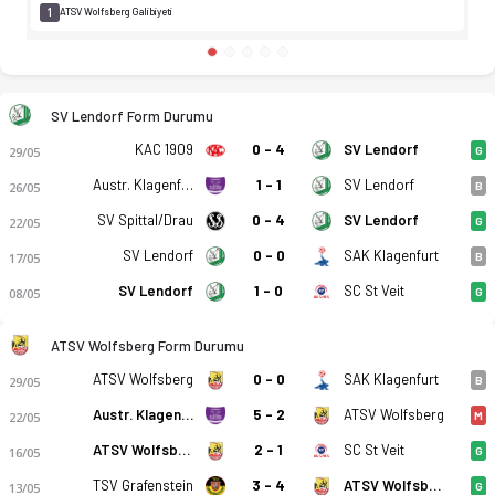
1
ATSV Wolfsberg Galibiyeti
SV Lendorf Form Durumu
KAC 1909
0 - 4
SV Lendorf
29/05
G
Austr. Klagenfurt Am
1 - 1
SV Lendorf
26/05
B
SV Spittal/Drau
0 - 4
SV Lendorf
22/05
G
SV Lendorf
0 - 0
SAK Klagenfurt
17/05
B
SV Lendorf
1 - 0
SC St Veit
08/05
G
ATSV Wolfsberg Form Durumu
ATSV Wolfsberg
0 - 0
SAK Klagenfurt
29/05
B
Austr. Klagenfurt Am
5 - 2
ATSV Wolfsberg
22/05
M
ATSV Wolfsberg
2 - 1
SC St Veit
16/05
G
TSV Grafenstein
3 - 4
ATSV Wolfsberg
13/05
G