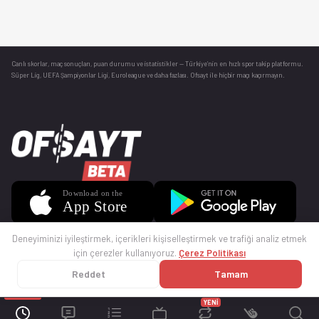
Canlı skorlar
, maç sonuçları, puan durumu ve istatistikler — Türkiye’nin en hızlı spor takip platformu.
Süper Lig, UEFA Şampiyonlar Ligi, Euroleague ve daha fazlası. Ofsayt ile hiçbir maçı kaçırmayın.
Deneyiminizi iyileştirmek, içerikleri kişiselleştirmek ve trafiği analiz etmek
için çerezler kullanıyoruz.
Çerez Politikası
Reddet
Tamam
© 2025 Ofsayt
Kullanım Koşulları
Gizlilik Politikası
Çerez Politikası
İletişim
Sıkça Sorulan Sorular
Künye
YENİ