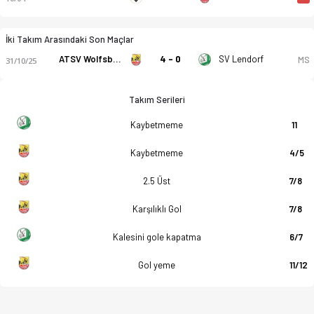
İki Takım Arasındaki Son Maçlar
ATSV Wolfsberg
4 - 0
SV Lendorf
MS
31/10/25
Takım Serileri
Kaybetmeme
11
Kaybetmeme
4/5
2.5 Üst
7/8
Karşılıklı Gol
7/8
Kalesini gole kapatma
6/7
Gol yeme
11/12