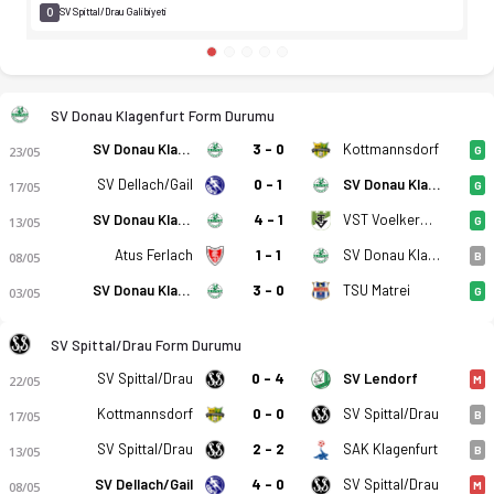
0
SV Spittal/Drau Galibiyeti
SV Donau Klagenfurt Form Durumu
SV Donau Klagenfurt
3 - 0
Kottmannsdorf
23/05
G
SV Dellach/Gail
0 - 1
SV Donau Klagenfurt
17/05
G
SV Donau Klagenfurt
4 - 1
VST Voelkermarkt
13/05
G
Atus Ferlach
1 - 1
SV Donau Klagenfurt
08/05
B
SV Donau Klagenfurt
3 - 0
TSU Matrei
03/05
G
SV Spittal/Drau Form Durumu
SV Spittal/Drau
0 - 4
SV Lendorf
22/05
M
Kottmannsdorf
0 - 0
SV Spittal/Drau
17/05
B
SV Spittal/Drau
2 - 2
SAK Klagenfurt
13/05
B
SV Dellach/Gail
4 - 0
SV Spittal/Drau
08/05
M