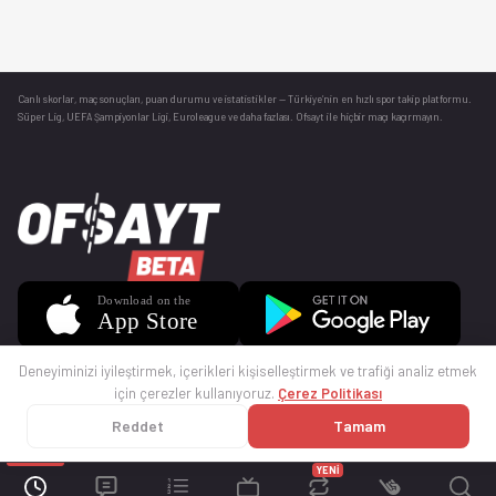
Canlı skorlar
, maç sonuçları, puan durumu ve istatistikler — Türkiye’nin en hızlı spor takip platformu.
Süper Lig, UEFA Şampiyonlar Ligi, Euroleague ve daha fazlası. Ofsayt ile hiçbir maçı kaçırmayın.
Deneyiminizi iyileştirmek, içerikleri kişiselleştirmek ve trafiği analiz etmek
için çerezler kullanıyoruz.
Çerez Politikası
Reddet
Tamam
© 2025 Ofsayt
Kullanım Koşulları
Gizlilik Politikası
Çerez Politikası
İletişim
Sıkça Sorulan Sorular
Künye
YENİ