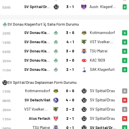
SV Spittal/Drau
3 - 1
Austr. Klagenfurt Am
03/05
G
SV Donau Klagenfurt - SV Spittal/Drau 2-0 bitti. Gol anları, 
SV Donau Klagenfurt İç Saha Form Durumu
SV Donau Klagenfurt
3 - 0
Kottmannsdorf
23/05
G
SV Donau Klagenfurt
4 - 1
VST Voelkermarkt
13/05
G
SV Donau Klagenfurt
3 - 0
TSU Matrei
03/05
G
SV Donau Klagenfurt
3 - 0
KAC 1909
25/04
G
SV Donau Klagenfurt
2 - 1
SAK Klagenfurt
11/04
G
SV Spittal/Drau Deplasman Form Durumu
Kottmannsdorf
0 - 0
SV Spittal/Drau
17/05
B
SV Dellach/Gail
4 - 0
SV Spittal/Drau
08/05
M
VST Voelkermarkt
2 - 2
SV Spittal/Drau
29/04
B
Atus Ferlach
2 - 1
SV Spittal/Drau
17/04
M
TSU Matrei
0 - 1
SV Spittal/Drau
04/04
G