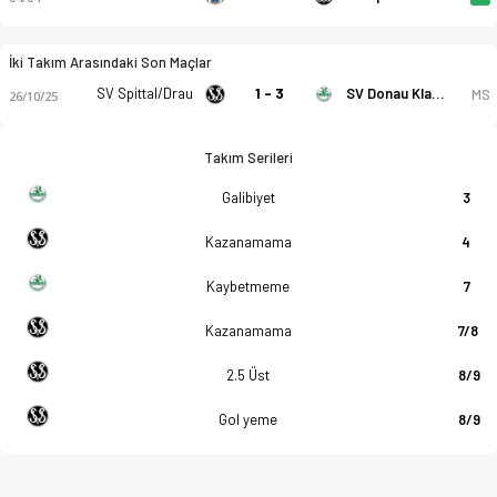
İki Takım Arasındaki Son Maçlar
SV Spittal/Drau
1 - 3
SV Donau Klagenfurt
MS
26/10/25
Takım Serileri
Galibiyet
3
Kazanamama
4
Kaybetmeme
7
Kazanamama
7/8
2.5 Üst
8/9
Gol yeme
8/9