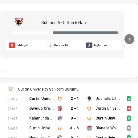
Subiaco AFC Son 5 Maçı
N
0
2
3
Galibiyet
Beraberlik
Mağlubiyet
o, istatistikler, puan durumu ve iddaa oranları Ofsayt'ta. (12.
Curtin University Sc Form Durumu
Curtin University Sc
2 - 1
Gosnells City FC
05/07
G
Gwelup Croatia SC
2 - 1
Curtin University Sc
28/06
M
Kalamunda City FC
0 - 1
Curtin University Sc
21/06
G
Curtin University Sc
3 - 3
Dianella White Eagles SC
14/06
B
Mandurah City
0 - 1
Curtin University Sc
G