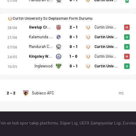
07/06
Curtin University Sc Deplasman Form Durumu
Gwelup Croatia SC
2 - 1
Curtin University Sc
28/06
M
Kalamunda City FC
0 - 1
Curtin University Sc
21/06
G
Mandurah City
0 - 1
Curtin University Sc
07/06
G
Kingsley Westside FC
1 - 0
Curtin University Sc
24/05
M
Inglewood
0 - 1
Curtin University Sc
10/05
G
2 - 2
Subiaco AFC
MS
’nin en hızlı spor takip platformu. Süper Lig, UEFA Şampiyonlar Ligi, Eurolea