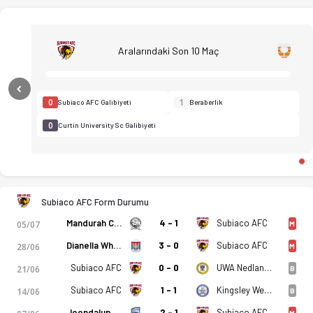
Aralarındaki Son 10 Maç
Previous
0
1
Subiaco AFC Galibiyeti
Beraberlik
0
Curtin University Sc Galibiyeti
Subiaco AFC - Curtin University Sc 1-2 bitti. Gol anları, kadr
Subiaco AFC Form Durumu
Mandurah City
4 - 1
Subiaco AFC
05/07
M
Dianella White Eagles SC
3 - 0
Subiaco AFC
28/06
M
Subiaco AFC
0 - 0
UWA Nedlands FK
21/06
B
Subiaco AFC
1 - 1
Kingsley Westside FC
14/06
B
Joondalup City
2 - 1
Subiaco AFC
M