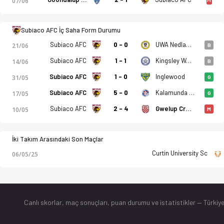
07/06
Subiaco AFC İç Saha Form Durumu
Subiaco AFC
0 - 0
UWA Nedlands FK
21/06
B
Subiaco AFC
1 - 1
Kingsley Westside FC
14/06
B
Subiaco AFC
1 - 0
Inglewood
31/05
G
Subiaco AFC
5 - 0
Kalamunda City FC
17/05
G
Subiaco AFC
2 - 4
Gwelup Croatia SC
10/05
M
İki Takım Arasındaki Son Maçlar
Curtin University Sc
06/05/25
Canlı skorlar
, maç sonuçları, puan durumu ve istatistikler — Türkiye