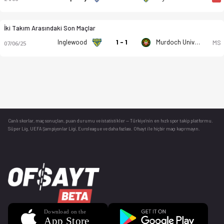
İki Takım Arasındaki Son Maçlar
Inglewood
1 - 1
Murdoch University Melville FC
MS
07/06/25
Canlı skorlar
, maç sonuçları, puan durumu ve istatistikler — Türkiye’nin en hızlı spor takip platformu.
Süper Lig, UEFA Şampiyonlar Ligi, Euroleague ve daha fazlası. Ofsayt ile hiçbir maçı kaçırmayın.