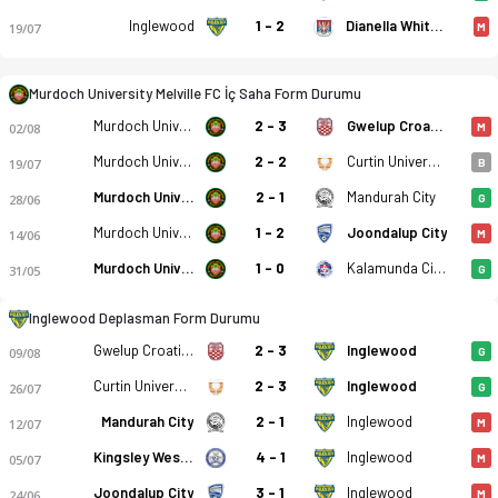
Inglewood
1 - 2
Dianella White Eagles SC
19/07
M
Murdoch University Melville FC İç Saha Form Durumu
Murdoch University Melville FC
2 - 3
Gwelup Croatia SC
02/08
M
Murdoch University Melville FC
2 - 2
Curtin University Sc
19/07
B
Murdoch University Melville FC
2 - 1
Mandurah City
28/06
G
Murdoch University Melville FC
1 - 2
Joondalup City
14/06
M
Murdoch University Melville FC
1 - 0
Kalamunda City FC
31/05
G
Inglewood Deplasman Form Durumu
Gwelup Croatia SC
2 - 3
Inglewood
09/08
G
Curtin University Sc
2 - 3
Inglewood
26/07
G
Mandurah City
2 - 1
Inglewood
12/07
M
Kingsley Westside FC
4 - 1
Inglewood
05/07
M
Joondalup City
3 - 1
Inglewood
24/06
M