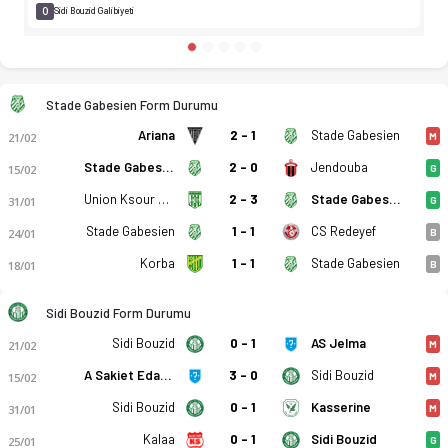
0
Sidi Bouzid Galibiyeti
Stade Gabesien Form Durumu
Ariana
2 - 1
Stade Gabesien
21/02
M
Stade Gabesien
2 - 0
Jendouba
15/02
G
Union Ksour Essef
2 - 3
Stade Gabesien
31/01
G
Stade Gabesien
1 - 1
CS Redeyef
24/01
B
Korba
1 - 1
Stade Gabesien
18/01
B
Sidi Bouzid Form Durumu
Sidi Bouzid
0 - 1
AS Jelma
21/02
M
A Sakiet Edayer
3 - 0
Sidi Bouzid
15/02
M
Sidi Bouzid
0 - 1
Kasserine
31/01
M
Kalaa
0 - 1
Sidi Bouzid
25/01
G