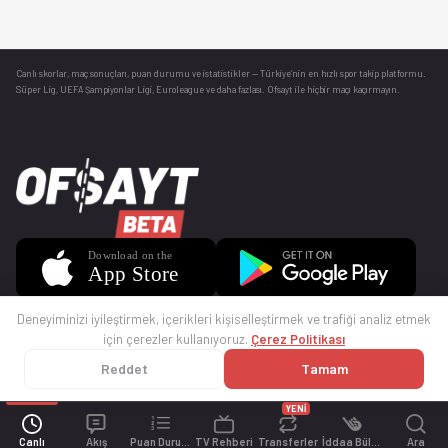
Canlı skorlar
, maç sonuçları, puan durumu ve istatistikler — Türkiye’nin en hızlı spor takip platformu.
Süper Lig, UEFA Şampiyonlar Ligi, Euroleague ve daha fazlası. Ofsayt ile hiçbir maçı kaçırmayın.
Deneyiminizi iyileştirmek, içerikleri kişiselleştirmek ve trafiği analiz etmek
için çerezler kullanıyoruz.
Çerez Politikası
Reddet
Tamam
© 2025 Ofsayt
Kullanım Koşulları
Gizlilik Politikası
Çerez Politikası
İletişim
Sıkça Sorulan Sorular
Künye
YENİ
Canlı
Akış
Puan Durumu
TV Rehberi
Transferler
İddaa Bülteni
Ara