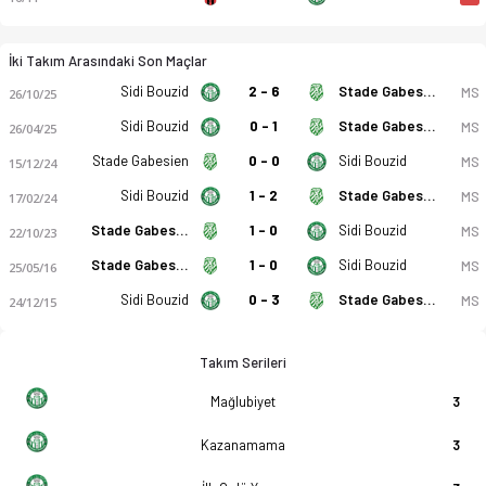
İki Takım Arasındaki Son Maçlar
Sidi Bouzid
2 - 6
Stade Gabesien
MS
26/10/25
Sidi Bouzid
0 - 1
Stade Gabesien
MS
26/04/25
Stade Gabesien
0 - 0
Sidi Bouzid
MS
15/12/24
Sidi Bouzid
1 - 2
Stade Gabesien
MS
17/02/24
Stade Gabesien
1 - 0
Sidi Bouzid
MS
22/10/23
Stade Gabesien
1 - 0
Sidi Bouzid
MS
25/05/16
Sidi Bouzid
0 - 3
Stade Gabesien
MS
24/12/15
Takım Serileri
Mağlubiyet
3
Kazanamama
3