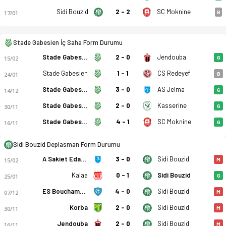
Sidi Bouzid
2 - 2
SC Moknine
17/01
B
Stade Gabesien İç Saha Form Durumu
Stade Gabesien
2 - 0
Jendouba
15/02
G
Stade Gabesien
1 - 1
CS Redeyef
24/01
B
Stade Gabesien
3 - 0
AS Jelma
14/12
G
Stade Gabesien
2 - 0
Kasserine
30/11
G
Stade Gabesien
4 - 1
SC Moknine
16/11
G
Sidi Bouzid Deplasman Form Durumu
Stade Gabesien - CO Sidi Bouzid 0-1 bitti. Gol anları, kadro, 
A Sakiet Edayer
3 - 0
Sidi Bouzid
15/02
M
Kalaa
0 - 1
Sidi Bouzid
25/01
G
ES Bouchamma
4 - 0
Sidi Bouzid
07/12
M
Korba
2 - 0
Sidi Bouzid
30/11
M
Jendouba
2 - 0
Sidi Bouzid
16/11
M