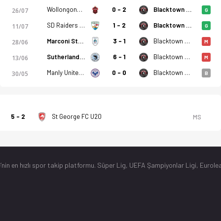
Wollongong Wolves U20
0 - 2
Blacktown City FC U20
26/07
G
SD Raiders U20
1 - 2
Blacktown City FC U20
11/07
G
Marconi Stallions FK U20
3 - 1
Blacktown City FC U20
28/06
M
Sutherland Sharks U20
6 - 1
Blacktown City FC U20
13/06
M
Manly United U20
0 - 0
Blacktown City FC U20
30/05
B
5 - 2
St George FC U20
MS
’nin en hızlı spor takip platformu. Süper Lig, UEFA Şampiyonlar Ligi, Eurolea