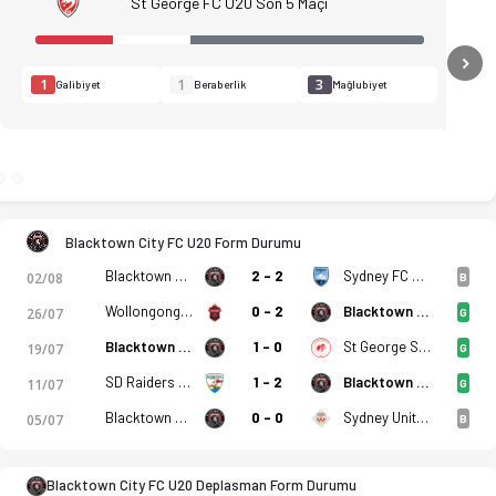
St George FC U20 Son 5 Maçı
N
1
1
3
Galibiyet
Beraberlik
Mağlubiyet
başlıyor. Muhtemel kadrolar, ilk 11'ler, iddaa oranları ve is
Blacktown City FC U20 Form Durumu
Blacktown City FC U20
2 - 2
Sydney FC U20
02/08
B
Wollongong Wolves U20
0 - 2
Blacktown City FC U20
26/07
G
Blacktown City FC U20
1 - 0
St George Saints U20
19/07
G
SD Raiders U20
1 - 2
Blacktown City FC U20
11/07
G
Blacktown City FC U20
0 - 0
Sydney United U20
05/07
B
Blacktown City FC U20 Deplasman Form Durumu