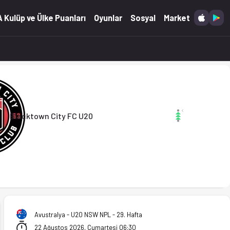
tatistikler Ofsayt'ta.
 Kulüp ve Ülke Puanları
Oyunlar
Sosyal
Market
Blacktown City FC U20
Avustralya - U20 NSW NPL - 29. Hafta
22 Ağustos 2026, Cumartesi 06:30