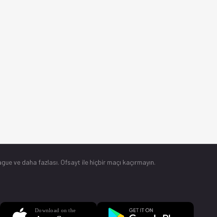
gue ve daha fazlası. Ofsayt ile hiçbir maçı kaçırmayın.