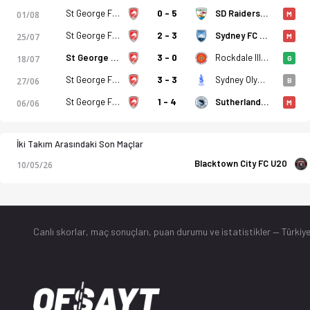
St George FC U20
0 - 5
SD Raiders U20
01/08
M
St George FC U20
2 - 3
Sydney FC U20
25/07
M
St George FC U20
3 - 0
Rockdale Illinden U20
18/07
G
St George FC U20
3 - 3
Sydney Olympic U20
27/06
B
St George FC U20
1 - 4
Sutherland Sharks U20
06/06
M
İki Takım Arasındaki Son Maçlar
Blacktown City FC U20
10/05/26
Canlı skorlar
, maç sonuçları, puan durumu ve istatistikler — Türkiye