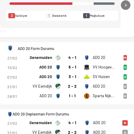
N
3
1
1
Galibiyet
Beraberlik
Mağlubiyet
ADO 20 Form Durumu
Genemuiden
4 - 1
ADO 20
21/02
M
ADO 20
5 - 1
VV Hoogeveen
15/02
G
ADO 20
3 - 1
SV Huizen
07/02
G
VV Eemdijk
2 - 2
ADO 20
31/01
B
dro, istatistikler, puan durumu ve iddaa oranları Ofsayt'ta. 
ADO 20
1 - 1
Sparta Nijkerk
24/01
B
ADO 20 Deplasman Form Durumu
Genemuiden
4 - 1
ADO 20
21/02
M
VV Eemdijk
2 - 2
ADO 20
31/01
B