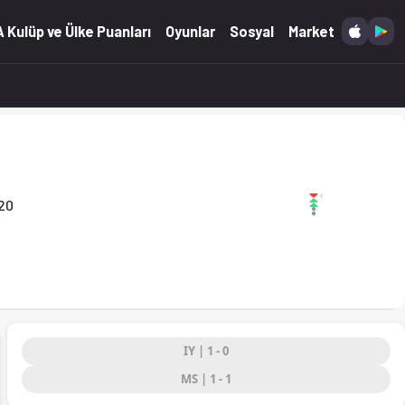
(28.02.2026)
 Kulüp ve Ülke Puanları
Oyunlar
Sosyal
Market
20
IY | 1 - 0
MS | 1 - 1