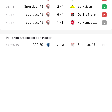
Sportlust 46
2 - 1
SV Huizen
24/01
G
Sportlust 46
0 - 1
De Treffers
18/12
M
Sportlust 46
1 - 1
Harkemase Boys
13/12
B
İki Takım Arasındaki Son Maçlar
ADO 20
2 - 2
Sportlust 46
MS
27/09/25