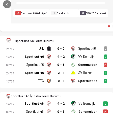
Previous
0
1
0
Sportlust 46 Galibiyeti
Beraberlik
ADO 20 Galibiyeti
Sportlust 46 Form Durumu
Urk
0 - 0
Sportlust 46
21/02
B
Sportlust 46
4 - 2
VV Eemdijk
14/02
G
Sportlust 46
0 - 3
Genemuiden
07/02
M
Sportlust 46
2 - 1
SV Huizen
24/01
G
ZSV Sportlust 46 - ADO 20 Heemskerk 1-1 bitti. Gol anları, ka
TEC
0 - 1
Sportlust 46
17/01
G
Sportlust 46 İç Saha Form Durumu
Sportlust 46
4 - 2
VV Eemdijk
14/02
G
Sportlust 46
0 - 3
Genemuiden
07/02
M