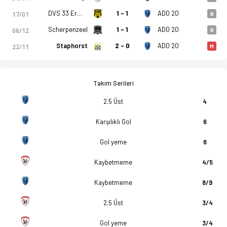
DVS 33 Ermelo
1 - 1
ADO 20
17/01
B
Scherpenzeel
1 - 1
ADO 20
06/12
B
Staphorst
2 - 0
ADO 20
22/11
M
Takım Serileri
2.5 Üst
4
Karşılıklı Gol
6
Gol yeme
6
Kaybetmeme
4/5
Kaybetmeme
8/9
2.5 Üst
3/4
Gol yeme
3/4