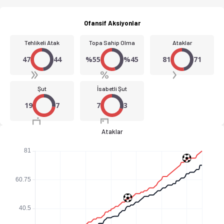
Ofansif Aksiyonlar
Tehlikeli Atak
Topa Sahip Olma
Ataklar
47
44
%55
%45
81
71
Şut
İsabetli Şut
19
7
7
3
Ataklar