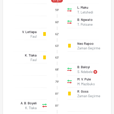
1 - 2
L. Maku
59'
T. Letshedi
B. Ngwato
60'
T. Potsane
V. Letlapa
62'
Faul
Neo Rapoo
63'
Zaman Geçirme
K. Tlaka
63'
Faul
B. Baloyi
68'
S. Ndebele
M. V. Pule
79'
M. Mazibuko
R. Goss
81'
Zaman Geçirme
A. B. Boyeli
81'
K. Tlaka