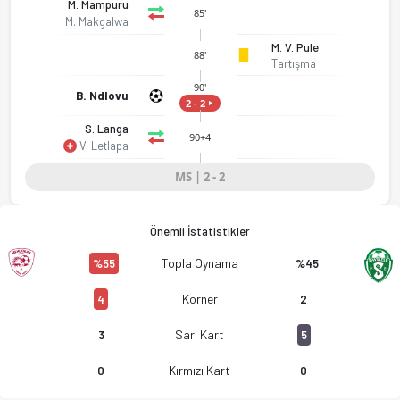
M. Mampuru
85'
M. Makgalwa
Sekhukhune United - Siwelele FC 2-2 bitti. Gol anları, kadro,
M. V. Pule
88'
Tartışma
90'
B. Ndlovu
2 - 2
S. Langa
90+4
V. Letlapa
MS | 2 - 2
Önemli İstatistikler
Topla Oynama
%55
%45
Korner
4
2
Sarı Kart
3
5
Kırmızı Kart
0
0