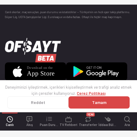
Canlı skorlar
, maç sonuçları, puan durumu ve istatistikler — Türkiye’nin en hızlı spor takip platformu.
Süper Lig, UEFA Şampiyonlar Ligi, Euroleague ve daha fazlası. Ofsayt ile hiçbir maçı kaçırmayın.
Deneyiminizi iyileştirmek, içerikleri kişiselleştirmek ve trafiği analiz etmek
için çerezler kullanıyoruz.
Çerez Politikası
Reddet
Tamam
© 2025 Ofsayt
Kullanım Koşulları
Gizlilik Politikası
Çerez Politikası
İletişim
Sıkça Sorulan Sorular
Künye
YENİ
Canlı
Akış
Puan Durumu
TV Rehberi
Transferler
İddaa Bülteni
Ara