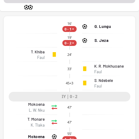
16'
G. Lungu
0 - 1
19'
S. Jeza
0 - 2
T. Khiba
24'
Faul
K. R. Mokhuoane
33'
Faul
S. Ndebele
45+3
Faul
IY | 0 - 2
Mokoena
47'
L. W. Nku
T. Monare
47'
K. Tlaka
55'
Mokoena