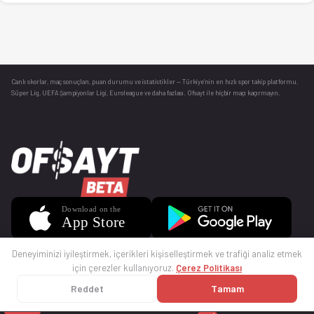
Canlı skorlar
, maç sonuçları, puan durumu ve istatistikler — Türkiye’nin en hızlı spor takip platformu.
Süper Lig, UEFA Şampiyonlar Ligi, Euroleague ve daha fazlası. Ofsayt ile hiçbir maçı kaçırmayın.
Deneyiminizi iyileştirmek, içerikleri kişiselleştirmek ve trafiği analiz etmek
için çerezler kullanıyoruz.
Çerez Politikası
Reddet
Tamam
© 2025 Ofsayt
Kullanım Koşulları
Gizlilik Politikası
Çerez Politikası
İletişim
Sıkça Sorulan Sorular
Künye