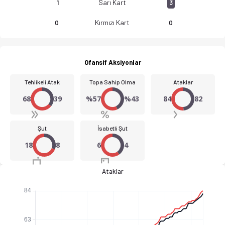
Sarı Kart
1
3
Kırmızı Kart
0
0
Ofansif Aksiyonlar
Tehlikeli Atak
Topa Sahip Olma
Ataklar
68
39
%57
%43
84
82
Şut
İsabetli Şut
18
8
6
4
Ataklar