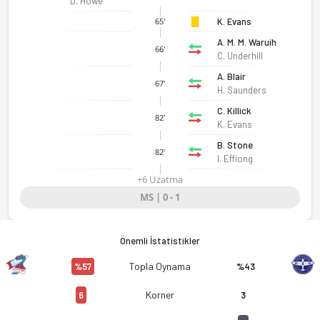
D. Howe
K. Evans
65'
A. M. M. Waruih
66'
C. Underhill
A. Blair
67'
H. Saunders
C. Killick
82'
K. Evans
B. Stone
82'
I. Effiong
+6 Uzatma
MS | 0 - 1
Scunthorpe United - Eastleigh 0-1 bitti. Gol anları, kadro, is
Önemli İstatistikler
Topla Oynama
%57
%43
Korner
6
3