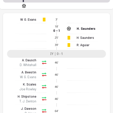
W. G. Evans
3'
18'
H. Saunders
0 - 1
H. Saunders
25'
R. Aguiar
39'
IY | 0 - 1
A. Dausch
46'
D. Whitehall
A. Beestin
46'
W. G. Evans
K. Scales
46'
Joe Rowley
H. Shipstone
46'
T. J. Denton
J. Dawson
64'