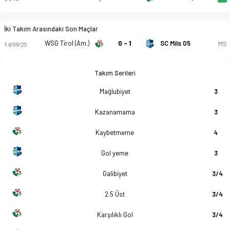
İki Takım Arasındaki Son Maçlar
WSG Tirol (Am.)
0 - 1
SC Mils 05
MS
14/09/25
Takım Serileri
Mağlubiyet
3
Kazanamama
3
Kaybetmeme
4
Gol yeme
3
Galibiyet
3/4
2.5 Üst
3/4
Karşılıklı Gol
3/4