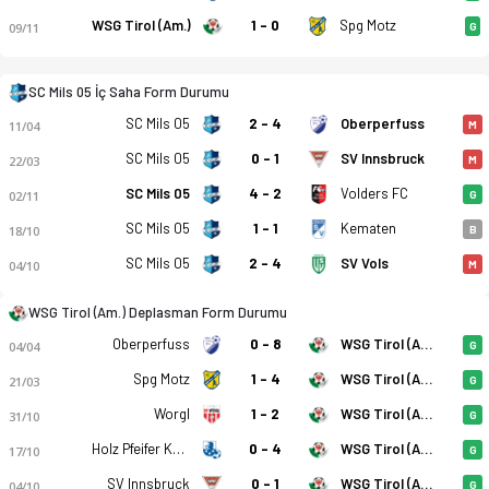
WSG Tirol (Am.)
1 - 0
Spg Motz
09/11
G
SC Mils 05 İç Saha Form Durumu
SC Mils 05
2 - 4
Oberperfuss
SC Mils 05 - WSG Tirol (Am.) 0-0 bitti. Gol anları, kadro, ista
11/04
M
SC Mils 05
0 - 1
SV Innsbruck
22/03
M
SC Mils 05
4 - 2
Volders FC
02/11
G
SC Mils 05
1 - 1
Kematen
18/10
B
SC Mils 05
2 - 4
SV Vols
04/10
M
WSG Tirol (Am.) Deplasman Form Durumu
Oberperfuss
0 - 8
WSG Tirol (Am.)
04/04
G
Spg Motz
1 - 4
WSG Tirol (Am.)
21/03
G
Worgl
1 - 2
WSG Tirol (Am.)
31/10
G
Holz Pfeifer Kundl
0 - 4
WSG Tirol (Am.)
17/10
G
SV Innsbruck
0 - 1
WSG Tirol (Am.)
04/10
G