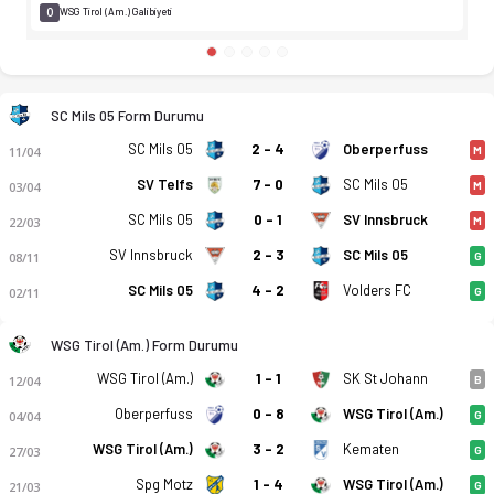
0
WSG Tirol (Am.) Galibiyeti
SC Mils 05 Form Durumu
SC Mils 05
2 - 4
Oberperfuss
11/04
M
SV Telfs
7 - 0
SC Mils 05
03/04
M
SC Mils 05
0 - 1
SV Innsbruck
22/03
M
SV Innsbruck
2 - 3
SC Mils 05
08/11
G
SC Mils 05
4 - 2
Volders FC
02/11
G
WSG Tirol (Am.) Form Durumu
WSG Tirol (Am.)
1 - 1
SK St Johann
12/04
B
Oberperfuss
0 - 8
WSG Tirol (Am.)
04/04
G
WSG Tirol (Am.)
3 - 2
Kematen
27/03
G
Spg Motz
1 - 4
WSG Tirol (Am.)
21/03
G