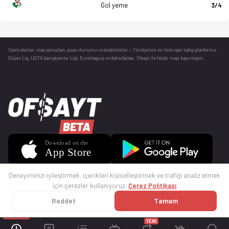
Gol yeme
3/4
Canlı skorlar
, maç sonuçları, puan durumu ve istatistikler — Türkiye’nin en hızlı spor takip platformu.
Süper Lig, UEFA Şampiyonlar Ligi, Euroleague ve daha fazlası. Ofsayt ile hiçbir maçı kaçırmayın.
Deneyiminizi iyileştirmek, içerikleri kişiselleştirmek ve trafiği analiz etmek
için çerezler kullanıyoruz.
Çerez Politikası
Reddet
Tamam
© 2025 Ofsayt
Kullanım Koşulları
Gizlilik Politikası
Çerez Politikası
İletişim
Sıkça Sorulan Sorular
Künye
YENİ