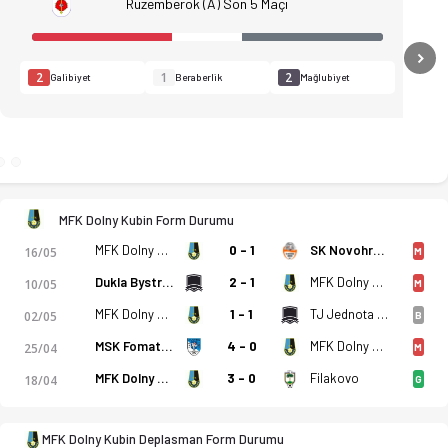
Ruzemberok (A) Son 5 Maçı
N
2
1
2
Galibiyet
Beraberlik
Mağlubiyet
MFK Dolny Kubin Form Durumu
MFK Dolny Kubin
0 - 1
SK Novohrad Lucenec
16/05
M
Dukla Bystrica (A)
2 - 1
MFK Dolny Kubin
10/05
M
MFK Dolny Kubin
1 - 1
TJ Jednota Banova
02/05
B
, istatistikler, puan durumu ve iddaa oranları Ofsayt'ta. (23
MSK Fomat Martin
4 - 0
MFK Dolny Kubin
25/04
M
MFK Dolny Kubin
3 - 0
Filakovo
18/04
G
MFK Dolny Kubin Deplasman Form Durumu