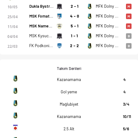
Dukla Bystrica (A)
2 - 1
MFK Dolny Kubin
10/05
M
MSK Fomat Martin
4 - 0
MFK Dolny Kubin
25/04
M
MSK Namestovo
5 - 1
MFK Dolny Kubin
11/04
M
MSK Kysucke Nove Mesto
1 - 1
MFK Dolny Kubin
04/04
B
FK Podkonice
2 - 2
MFK Dolny Kubin
22/03
B
Takım Serileri
Kazanamama
4
Gol yeme
4
Mağlubiyet
3/4
Kazanamama
10/11
2.5 Alt
5/6