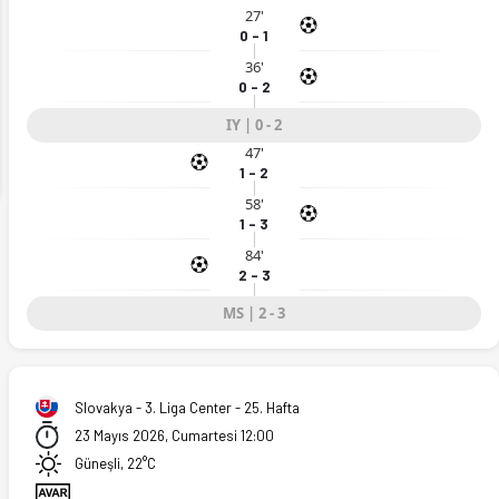
27'
0 - 1
36'
ext
0 - 2
IY | 0 - 2
47'
1 - 2
58'
1 - 3
84'
2 - 3
MS | 2 - 3
.05.2026)
Slovakya - 3. Liga Center - 25. Hafta
23 Mayıs 2026, Cumartesi 12:00
Güneşli, 22°C