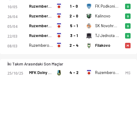
Ruzemberok (A)
1 - 0
FK Podkonice
10/05
G
Ruzemberok (A)
2 - 0
Kalinovo
26/04
G
Ruzemberok (A)
5 - 1
SK Novohrad Lucenec
05/04
G
Ruzemberok (A)
3 - 1
TJ Jednota Banova
22/03
G
Ruzemberok (A)
2 - 4
Filakovo
08/03
M
İki Takım Arasındaki Son Maçlar
MFK Dolny Kubin
4 - 2
Ruzemberok (A)
MS
25/10/25