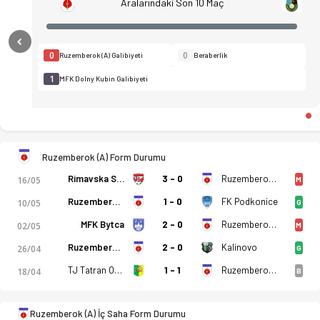
Aralarındaki Son 10 Maç
Previous
0
0
Ruzemberok (A) Galibiyeti
Beraberlik
1
MFK Dolny Kubin Galibiyeti
Ruzemberok (A) Form Durumu
Rimavska Sobota
3 - 0
Ruzemberok (A)
16/05
M
Ruzemberok (A)
1 - 0
FK Podkonice
10/05
G
MFK Bytca
2 - 0
Ruzemberok (A)
02/05
M
Ruzemberok (A) - MFK Dolny Kubin 2-3 bitti. Gol anları, kadro
Ruzemberok (A)
2 - 0
Kalinovo
26/04
G
TJ Tatran Oravske Vesele
1 - 1
Ruzemberok (A)
18/04
B
Ruzemberok (A) İç Saha Form Durumu