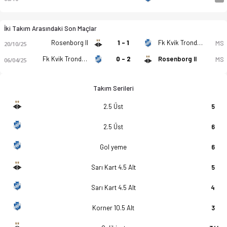
İki Takım Arasındaki Son Maçlar
Rosenborg II
1 - 1
Fk Kvik Trondheim
MS
20/10/25
Fk Kvik Trondheim
0 - 2
Rosenborg II
MS
06/04/25
Takım Serileri
2.5 Üst
5
2.5 Üst
6
Gol yeme
6
Sarı Kart 4.5 Alt
5
Sarı Kart 4.5 Alt
4
Korner 10.5 Alt
3