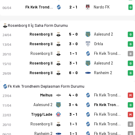
Fk Kvik Trondheim
2 - 1
Nardo FK
06/04
G
Rosenborg II İç Saha Form Durumu
Rosenborg II
5 - 0
Aalesund 2
24/04
G
Rosenborg II
3 - 0
Orkla
13/04
G
Rosenborg II - Fk Kvik Trondheim 0-3 bitti. Gol anları, kadro
Rosenborg II
1 - 1
Fk Kvik Trondheim
20/10
B
Rosenborg II
3 - 1
Aalesund 2
15/10
G
Rosenborg II
6 - 0
Ranheim 2
29/09
G
Fk Kvik Trondheim Deplasman Form Durumu
Melhus
4 - 0
Fk Kvik Trondheim
27/04
M
Aalesund 2
3 - 4
Fk Kvik Trondheim
11/04
G
Trygg/Lade
3 - 1
Fk Kvik Trondheim
22/03
M
Rosenborg II
1 - 1
Fk Kvik Trondheim
20/10
B
Ranheim 2
1 - 1
Fk Kvik Trondheim
06/10
B