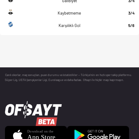
Galibiyet
3/4
Kaybetmeme
3/4
Karşılıklı Gol
5/6
Canlı skorlar
, maç sonuçları, puan durumu ve istatistikler — Türkiye’nin en hızlı spor takip platformu.
Süper Lig, UEFA Şampiyonlar Ligi, Euroleague ve daha fazlası. Ofsayt ile hiçbir maçı kaçırmayın.