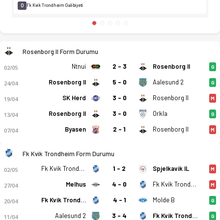
0
Fk Kvik Trondheim Galibiyeti
Rosenborg II Form Durumu
Ntnui
2 - 3
Rosenborg II
02/05
G
Rosenborg II
5 - 0
Aalesund 2
24/04
G
SK Herd
3 - 0
Rosenborg II
19/04
M
Rosenborg II
3 - 0
Orkla
13/04
G
Byasen
2 - 1
Rosenborg II
07/04
M
Fk Kvik Trondheim Form Durumu
Fk Kvik Trondheim
1 - 2
Spjelkavik IL
02/05
M
Melhus
4 - 0
Fk Kvik Trondheim
27/04
M
Fk Kvik Trondheim
4 - 1
Molde B
20/04
G
Aalesund 2
3 - 4
Fk Kvik Trondheim
11/04
G