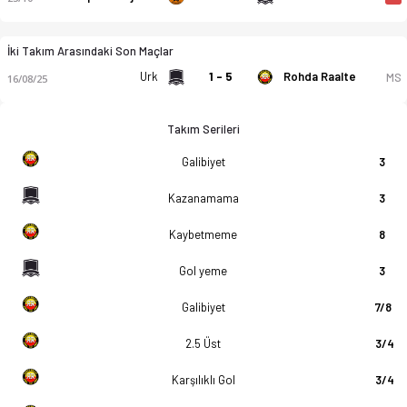
İki Takım Arasındaki Son Maçlar
Urk
1 - 5
Rohda Raalte
MS
16/08/25
Takım Serileri
Galibiyet
3
Kazanamama
3
Kaybetmeme
8
Gol yeme
3
Galibiyet
7/8
2.5 Üst
3/4
Karşılıklı Gol
3/4