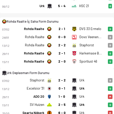
Urk
5 - 4
HSC 21
06/12
G
Rohda Raalte İç Saha Form Durumu
Rohda Raalte
2 - 1
DVS 33 Ermelo
07/02
G
Rohda Raalte - SV Urk 3-1 bitti. Gol anları, kadro, istatistik
Rohda Raalte
0 - 0
Dovo Veenendaal
24/01
B
Rohda Raalte
2 - 2
Staphorst
13/12
B
Rohda Raalte
2 - 1
Harkemase Boys
29/11
G
Rohda Raalte
2 - 0
Sportlust 46
15/11
G
Urk Deplasman Form Durumu
Staphorst
2 - 2
Urk
07/02
B
Excelsior '31
0 - 1
Urk
13/12
G
ADO 20
1 - 0
Urk
29/11
M
SV Huizen
2 - 5
Urk
15/11
G
Sparta Nijkerk
6 - 0
Urk
25/10
M