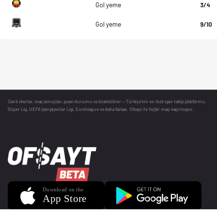
Gol yeme
3/4
Gol yeme
9/10
Canlı skorlar
, maç sonuçları, puan durumu ve istatistikler — Türkiye’nin en hızlı spor takip platformu.
Süper Lig, UEFA Şampiyonlar Ligi, Euroleague ve daha fazlası. Ofsayt ile hiçbir maçı kaçırmayın.