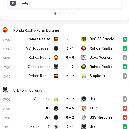
0
Urk Galibiyeti
Rohda Raalte Form Durumu
Rohda Raalte
2 - 1
DVS 33 Ermelo
07/02
G
VV Hoogeveen
0 - 1
Rohda Raalte
01/02
G
Rohda Raalte
0 - 0
Dovo Veenendaal
24/01
B
Scherpenzeel
1 - 2
Rohda Raalte
17/01
G
Rohda Raalte
2 - 2
Staphorst
13/12
B
Urk Form Durumu
Staphorst
2 - 2
Urk
07/02
B
Urk
2 - 5
TEC
31/01
M
Urk
0 - 2
USV Hercules
17/01
M
Excelsior '31
0 - 1
Urk
13/12
G