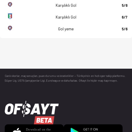
Karşılıklı Gol
5/6
Karşılıklı Gol
6/7
Gol yeme
5/6
Canlı skorlar
, maç sonuçları, puan durumu ve istatistikler — Türkiye’nin en hızlı spor takip platformu.
Süper Lig, UEFA Şampiyonlar Ligi, Euroleague ve daha fazlası. Ofsayt ile hiçbir maçı kaçırmayın.