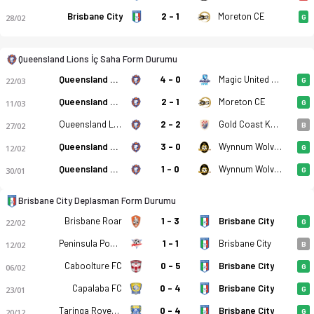
Brisbane City
2 - 1
Moreton CE
28/02
G
Queensland Lions İç Saha Form Durumu
Queensland Lions
4 - 0
Magic United TFA
22/03
G
Queensland Lions
2 - 1
Moreton CE
11/03
G
Queensland Lions
2 - 2
Gold Coast Knights
27/02
B
Queensland Lions
3 - 0
Wynnum Wolves
12/02
G
Queensland Lions
1 - 0
Wynnum Wolves
30/01
G
Brisbane City Deplasman Form Durumu
Brisbane Roar
1 - 3
Brisbane City
22/02
G
Peninsula Power
1 - 1
Brisbane City
12/02
B
Caboolture FC
0 - 5
Brisbane City
06/02
G
Queensland Lions FC - Brisbane City FC 2-2 bitti. Gol anları, 
Capalaba FC
0 - 4
Brisbane City
23/01
G
Taringa Rovers SFC
0 - 4
Brisbane City
20/12
G