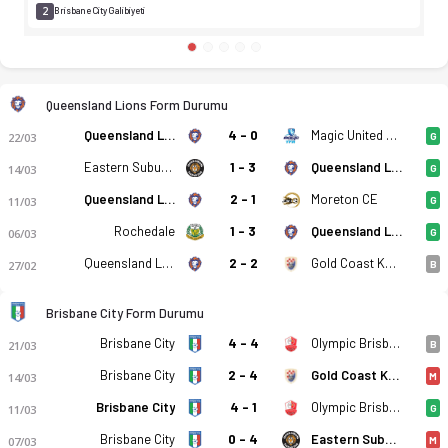
2
Brisbane City Galibiyeti
Queensland Lions Form Durumu
Queensland Lions
4 - 0
Magic United TFA
22/03
G
Eastern Suburbs
1 - 3
Queensland Lions
14/03
G
Queensland Lions
2 - 1
Moreton CE
11/03
G
Rochedale
1 - 3
Queensland Lions
06/03
G
Queensland Lions
2 - 2
Gold Coast Knights
27/02
B
Brisbane City Form Durumu
Brisbane City
4 - 4
Olympic Brisbane
21/03
B
Brisbane City
2 - 4
Gold Coast Knights
14/03
M
Brisbane City
4 - 1
Olympic Brisbane
11/03
G
Brisbane City
0 - 4
Eastern Suburbs
07/03
M