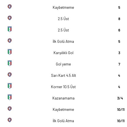
Kaybetmeme
5
2.5 Üst
8
2.5 Üst
6
İlk Golü Atma
5
Karşılıklı Gol
3
Gol yeme
7
Sarı Kart 4.5 Alt
4
Korner 10.5 Üst
4
Kazanamama
3/4
Kaybetmeme
10/11
İlk Golü Atma
10/11