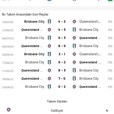
İki Takım Arasındaki Son Maçlar
Brisbane City
4 - 2
Queensland Lions
MS
19/07/25
Queensland Lions
4 - 3
Brisbane City
MS
13/05/25
Brisbane City
0 - 3
Queensland Lions
MS
06/07/24
Queensland Lions
6 - 0
Brisbane City
MS
06/04/24
Brisbane City
2 - 1
Queensland Lions
MS
03/09/23
Brisbane City
0 - 2
Queensland Lions
MS
17/06/23
Queensland Lions
6 - 3
Brisbane City
MS
11/03/23
Queensland Lions
7 - 0
Brisbane City
MS
18/06/22
Brisbane City
0 - 2
Queensland Lions
MS
16/04/22
Takım Serileri
Galibiyet
4