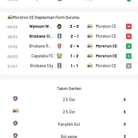
Moreton CE Deplasman Form Durumu
Wynnum Wolves
3 - 0
Moreton CE
06/03
M
Brisbane City
2 - 1
Moreton CE
28/02
M
Brisbane Roar
2 - 4
Moreton CE
15/02
G
Capalaba FC
1 - 2
Moreton CE
06/02
G
Brisbane City
1 - 1
Moreton CE
31/01
B
Takım Serileri
2.5 Üst
5
2.5 Üst
5
Karşılıklı Gol
3
Gol yeme
3