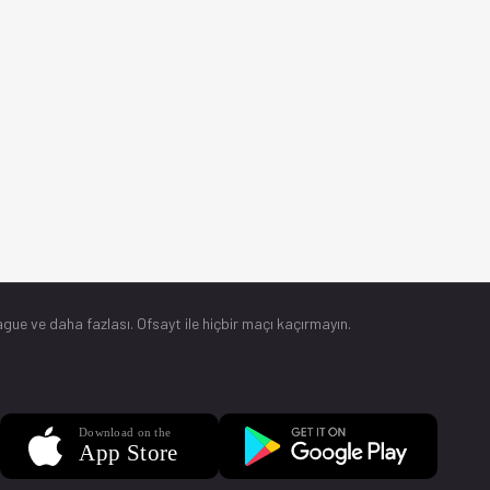
gue ve daha fazlası. Ofsayt ile hiçbir maçı kaçırmayın.