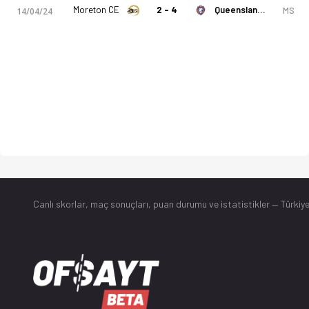
Moreton CE
2 - 4
Queensland Lions
MS
14/04/24
Canlı skorlar
, maç sonuçları, puan durumu ve istatistikler — Türkiye