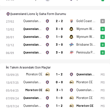
Queensland Lions İç Saha Form Durumu
Queensland Lions
2 - 2
Gold Coast Knights
27/02
B
Queensland Lions
3 - 0
Wynnum Wolves
12/02
G
Queensland Lions
1 - 0
Wynnum Wolves
30/01
G
Queensland Lions
3 - 0
Brisbane Strikers
12/12
G
Queensland Lions
3 - 0
Peninsula Power
06/09
G
İki Takım Arasındaki Son Maçlar
Moreton CE
1 - 2
Queensland Lions
MS
13/09/25
Queensland Lions
0 - 0
Moreton CE
MS
13/07/25
Moreton CE
3 - 1
Queensland Lions
MS
05/04/25
Queensland Lions
1 - 0
Moreton CE
MS
07/09/24
Queensland Lions
1 - 2
Moreton CE
MS
13/07/24