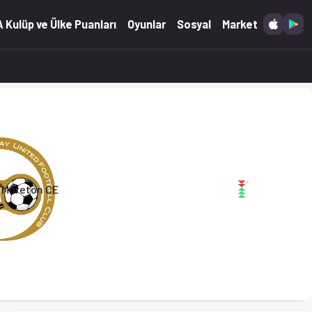
atistikler Ofsayt'ta. (11.03.2026)
 Kulüp ve Ülke Puanları
Oyunlar
Sosyal
Market
 FC
Moreton CE