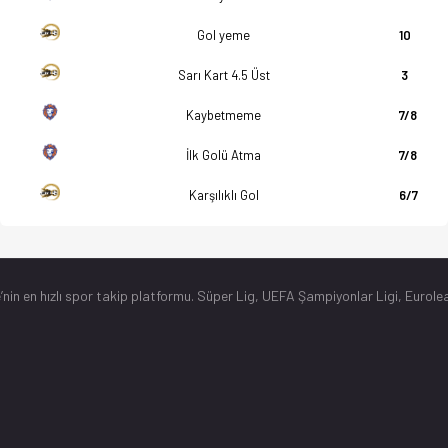
Gol yeme
10
Sarı Kart 4.5 Üst
3
Kaybetmeme
7/8
İlk Golü Atma
7/8
Karşılıklı Gol
6/7
’nin en hızlı spor takip platformu. Süper Lig, UEFA Şampiyonlar Ligi, Eurolea