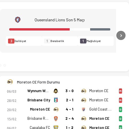
Queensland Lions Son 5 Maçı
N
3
1
1
Galibiyet
Beraberlik
Mağlubiyet
Moreton CE Form Durumu
Wynnum Wolves
3 - 0
Moreton CE
06/03
M
Brisbane City
2 - 1
Moreton CE
28/02
M
Moreton CE
4 - 1
Gold Coast Knights
20/02
G
Brisbane Roar
2 - 4
Moreton CE
15/02
G
ons FC 2-1 Moreton City Excelsior FC bitti. Özet, kadro ve ist
Capalaba FC
1 - 2
Moreton CE
06/02
G