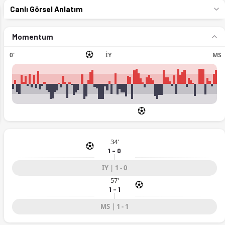
Canlı Görsel Anlatım
Momentum
0'
İY
MS
ext
34'
1 - 0
IY | 1 - 0
57'
1 - 1
MS | 1 - 1
atistikler Ofsayt'ta. (11.03.2026)