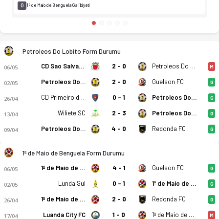
0
1º de Maio de Benguela Galibiyeti
Petroleos Do Lobito Form Durumu
CD Sao Salvador
2 - 0
Petroleos Do Lobito
06/05
M
Petroleos Do Lobito
2 - 0
Guelson FC
02/05
G
CD Primeiro de Agosto
0 - 1
Petroleos Do Lobito
26/04
G
Wiliete SC
2 - 3
Petroleos Do Lobito
13/04
G
Petroleos Do Lobito
4 - 0
Redonda FC
09/04
G
1º de Maio de Benguela Form Durumu
1º de Maio de Benguela
4 - 1
Guelson FC
06/05
G
Petroleos Do Lobito - 1º de Maio de Benguela 0-1 bitti. Gol a
Lunda Sul
0 - 1
1º de Maio de Benguela
02/05
G
1º de Maio de Benguela
2 - 0
Redonda FC
26/04
G
Luanda City FC
1 - 0
1º de Maio de Benguela
17/04
M