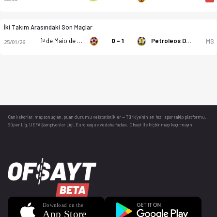
İki Takım Arasındaki Son Maçlar
1º de Maio de Benguela
0 - 1
Petroleos Do Lobito
MS
25/01/26
Canlı skorlar
, maç sonuçları, puan durumu ve istatistikler — Türkiye’nin en hızlı spor takip platformu.
Süper Lig, UEFA Şampiyonlar Ligi, Euroleague ve daha fazlası. Ofsayt ile hiçbir maçı kaçırmayın.