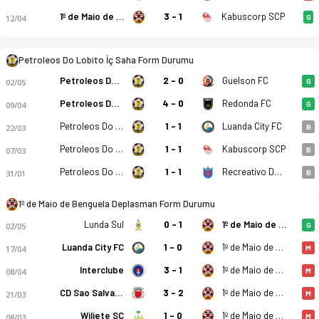
1º de Maio de Benguela
3 - 1
Kabuscorp SCP
12/04
G
Petroleos Do Lobito İç Saha Form Durumu
Petroleos Do Lobito
2 - 0
Guelson FC
02/05
G
Petroleos Do Lobito
4 - 0
Redonda FC
09/04
G
Petroleos Do Lobito
1 - 1
Luanda City FC
22/03
B
Petroleos Do Lobito
1 - 1
Kabuscorp SCP
07/03
B
Petroleos Do Lobito
1 - 1
Recreativo Do Libolo
31/01
B
1º de Maio de Benguela Deplasman Form Durumu
Lunda Sul
0 - 1
1º de Maio de Benguela
02/05
G
Luanda City FC
1 - 0
1º de Maio de Benguela
17/04
M
Interclube
3 - 1
1º de Maio de Benguela
08/04
M
CD Sao Salvador
3 - 2
1º de Maio de Benguela
21/03
M
Wiliete SC
1 - 0
1º de Maio de Benguela
08/03
M