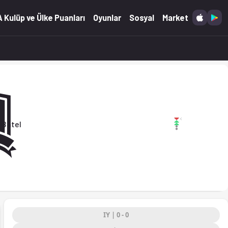
 Kulüp ve Ülke Puanları
Oyunlar
Sosyal
Market
 Batel
IY | 0 - 0