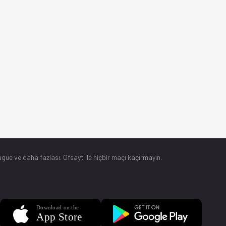
gue ve daha fazlası. Ofsayt ile hiçbir maçı kaçırmayın.