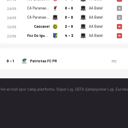
CA Paranaense
0 - 0
AA Batel
24/09
B
CA Paranaense
0 - 0
AA Batel
24/09
B
Cascavel
2 - 0
AA Batel
13/09
M
Foz Do Iguacu PR
4 - 2
AA Batel
22/06
M
0 - 1
Patriotas FC PR
MS
’nin en hızlı spor takip platformu. Süper Lig, UEFA Şampiyonlar Ligi, Eurolea