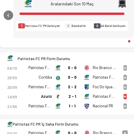
Aralarındaki Son 10 Maç
Previous
1
0
0
Patriotas FC PR Galibiyeti
Beraberlik
AA Batel Galibiyeti
Patriotas FC PR Form Durumu
Patriotas FC PR - AA Batel 3-2 bitti. Gol anları, kadro, istati
Patriotas FC PR
0 - 0
Rio Branco (PR)
04/10
B
Coritiba
0 - 0
Patriotas FC PR
29/09
B
Patriotas FC PR
2 - 2
Foz Do Iguacu PR
20/09
B
Azuriz
2 - 1
Patriotas FC PR
14/09
M
Patriotas FC PR
1 - 1
Nacional PR
21/06
B
Patriotas FC PR İç Saha Form Durumu
Patriotas FC PR
0 - 0
Rio Branco (PR)
04/10
B