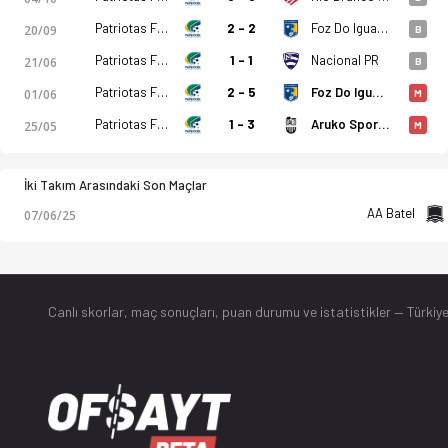
Patriotas FC PR
2 - 2
Foz Do Iguacu PR
20/09
B
Patriotas FC PR
1 - 1
Nacional PR
21/06
B
Patriotas FC PR
2 - 5
Foz Do Iguacu PR
01/06
M
Patriotas FC PR
1 - 3
Aruko Sports PR
25/05
M
İki Takım Arasındaki Son Maçlar
AA Batel
07/06/25
Canlı skorlar
, maç sonuçları, puan durumu ve istatistikler — Türkiye