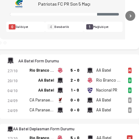
Patriotas FC PR Son 5 Maçı
N
0
4
1
Galibiyet
Beraberlik
Mağlubiyet
AA Batel Form Durumu
stikler, puan durumu ve iddaa oranları Ofsayt'ta. (28.02.2026)
Rio Branco (PR)
5 - 0
AA Batel
27/10
M
AA Batel
2 - 0
Rio Branco (PR)
20/10
G
AA Batel
1 - 0
Nacional PR
04/10
G
CA Paranaense
0 - 0
AA Batel
24/09
B
CA Paranaense
0 - 0
AA Batel
24/09
B
AA Batel Deplasman Form Durumu
Rio Branco (PR)
5 - 0
AA Batel
27/10
M