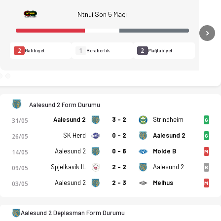
Ntnui Son 5 Maçı
N
2
1
2
Galibiyet
Beraberlik
Mağlubiyet
Aalesund 2 Form Durumu
Aalesund 2
3 - 2
Strindheim
31/05
G
SK Herd
0 - 2
Aalesund 2
26/05
G
Aalesund 2
0 - 6
Molde B
14/05
M
Spjelkavik IL
2 - 2
Aalesund 2
09/05
B
, puan durumu ve iddaa oranları Ofsayt'ta. (13.06.2026)
Aalesund 2
2 - 3
Melhus
03/05
M
Aalesund 2 Deplasman Form Durumu