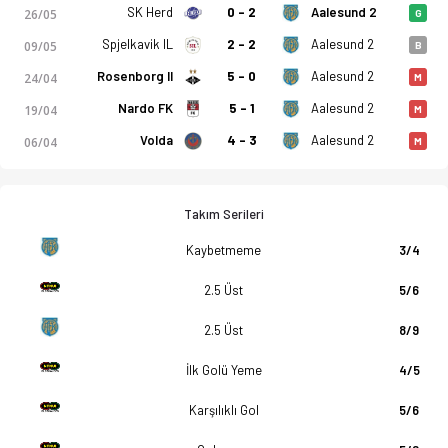
SK Herd
0 - 2
Aalesund 2
26/05
G
Spjelkavik IL
2 - 2
Aalesund 2
09/05
B
Rosenborg II
5 - 0
Aalesund 2
24/04
M
Nardo FK
5 - 1
Aalesund 2
19/04
M
Volda
4 - 3
Aalesund 2
06/04
M
Takım Serileri
Kaybetmeme
3/4
2.5 Üst
5/6
2.5 Üst
8/9
İlk Golü Yeme
4/5
Karşılıklı Gol
5/6