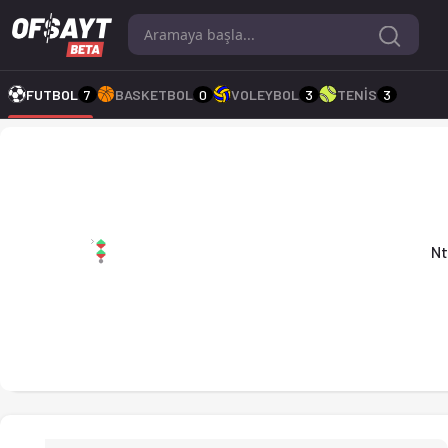
Ntnui - Aalesund 2 0-1 bitti. Gol anları, kadro, istatistikler
FUTBOL
7
BASKETBOL
0
VOLEYBOL
3
TENİS
3
Ntnui 0-1 Aalesund 2
Nt