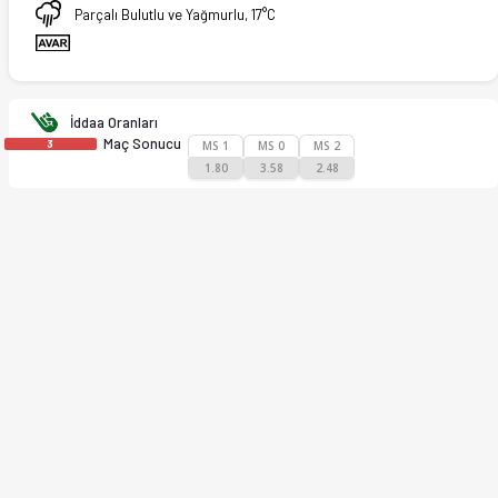
Parçalı Bulutlu ve Yağmurlu, 17°C
İddaa Oranları
Maç Sonucu
3
MS 1
MS 0
MS 2
1.80
3.58
2.48