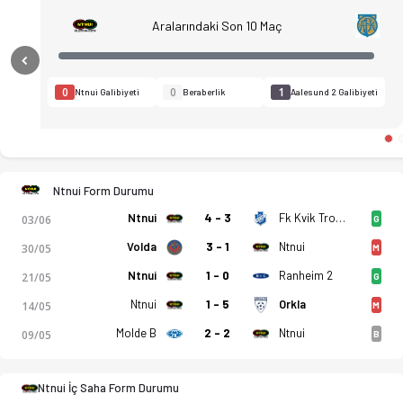
Aralarındaki Son 10 Maç
Previous
0
0
1
Ntnui Galibiyeti
Beraberlik
Aalesund 2 Galibiyeti
Ntnui Form Durumu
Ntnui
4 - 3
Fk Kvik Trondheim
03/06
G
Volda
3 - 1
Ntnui
30/05
M
Ntnui
1 - 0
Ranheim 2
21/05
G
Ntnui
1 - 5
Orkla
14/05
M
Ntnui - Aalesund 2 0-1 bitti. Gol anları, kadro, istatistikler
Molde B
2 - 2
Ntnui
09/05
B
Ntnui İç Saha Form Durumu