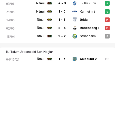
Ntnui
4 - 3
Fk Kvik Trondheim
03/06
G
Ntnui
1 - 0
Ranheim 2
21/05
G
Ntnui
1 - 5
Orkla
14/05
M
Ntnui
2 - 3
Rosenborg II
02/05
M
Ntnui
2 - 2
Strindheim
18/04
B
İki Takım Arasındaki Son Maçlar
Ntnui
1 - 3
Aalesund 2
MS
04/10/21