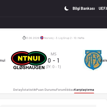
, puan durumu ve iddaa oranları Ofsayt'ta. (13.06.2026)
Bilgi Bankası
UEFA
13.06.2026
Norveç - 3. Lig Grup 2 - 10. Hafta
MS
0
-
1
nui
Aal
(İY:
0
-
1
)
Detay
İstatistik
Puan Durumu
Forum
İddaa
Karşılaştırma