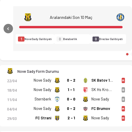
Aralarındaki Son 10 Maç
Previous
1
0
0
Nove Sady Galibiyeti
Beraberlik
Breclav Galibiyeti
FK Nove Sady - MSK Breclav 1-3 bitti. Gol anları, kadro, ista
Nove Sady Form Durumu
Nove Sady
0 - 2
SK Batov 1930
22/04
M
Nove Sady
1 - 1
SK Hs Kromeriz B
18/04
B
Sternberk
0 - 0
Nove Sady
11/04
B
Nove Sady
0 - 2
FC Brumov
04/04
M
FC Strani
2 - 1
Nove Sady
29/03
M