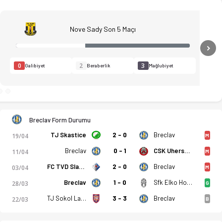
Nove Sady Son 5 Maçı
N
0
2
3
Galibiyet
Beraberlik
Mağlubiyet
tistikler, puan durumu ve iddaa oranları Ofsayt'ta. (25.04.202
Breclav Form Durumu
TJ Skastice
2 - 0
Breclav
19/04
M
Breclav
0 - 1
CSK Uhersky Brod
11/04
M
FC TVD Slavicin
2 - 0
Breclav
03/04
M
Breclav
1 - 0
Sfk Elko Holesov
28/03
G
TJ Sokol Lanzhot
3 - 3
Breclav
22/03
B