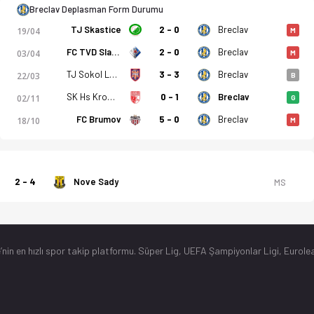
Breclav Deplasman Form Durumu
TJ Skastice
2 - 0
Breclav
19/04
M
FC TVD Slavicin
2 - 0
Breclav
03/04
M
TJ Sokol Lanzhot
3 - 3
Breclav
22/03
B
SK Hs Kromeriz B
0 - 1
Breclav
02/11
G
FC Brumov
5 - 0
Breclav
18/10
M
2 - 4
Nove Sady
MS
’nin en hızlı spor takip platformu. Süper Lig, UEFA Şampiyonlar Ligi, Eurolea