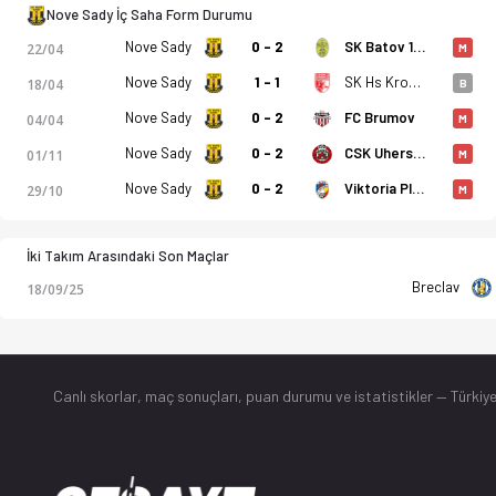
Nove Sady İç Saha Form Durumu
Nove Sady
0 - 2
SK Batov 1930
22/04
M
Nove Sady
1 - 1
SK Hs Kromeriz B
18/04
B
Nove Sady
0 - 2
FC Brumov
04/04
M
Nove Sady
0 - 2
CSK Uhersky Brod
01/11
M
Nove Sady
0 - 2
Viktoria Plzen
29/10
M
İki Takım Arasındaki Son Maçlar
Breclav
18/09/25
Canlı skorlar
, maç sonuçları, puan durumu ve istatistikler — Türkiye