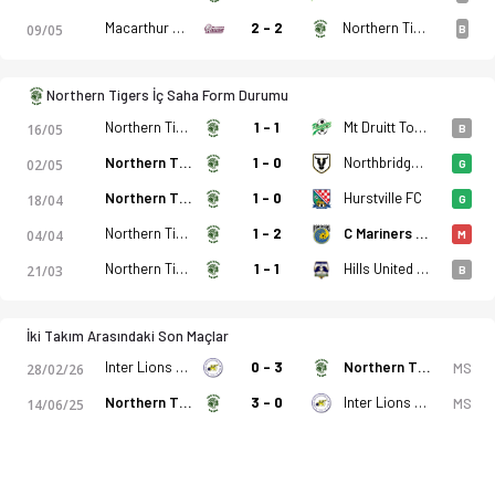
Macarthur Rams
2 - 2
Northern Tigers
09/05
B
Northern Tigers İç Saha Form Durumu
Northern Tigers - Inter Lions FC 1-0 bitti. Gol anları, kadro,
Northern Tigers
1 - 1
Mt Druitt Town Rangers FC
16/05
B
Northern Tigers
1 - 0
Northbridge FC
02/05
G
Northern Tigers
1 - 0
Hurstville FC
18/04
G
Northern Tigers
1 - 2
C Mariners U21
04/04
M
Northern Tigers
1 - 1
Hills United FC Brumbies
21/03
B
İki Takım Arasındaki Son Maçlar
Inter Lions FC
0 - 3
Northern Tigers
MS
28/02/26
Northern Tigers
3 - 0
Inter Lions FC
MS
14/06/25