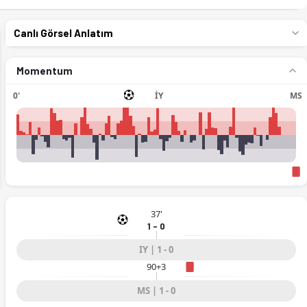
Canlı Görsel Anlatım
Momentum
0'
İY
MS
ext
37'
1 - 0
IY | 1 - 0
90+3
MS | 1 - 0