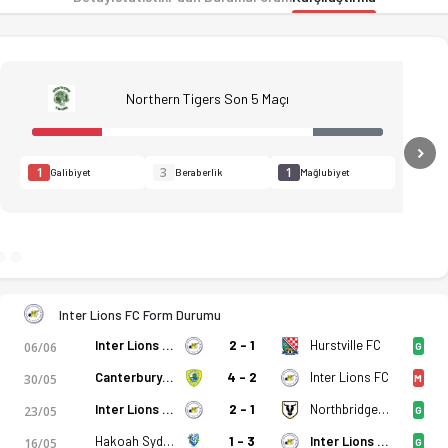
Northern Tigers Son 5 Maçı
N
1
3
1
Galibiyet
Beraberlik
Mağlubiyet
Inter Lions FC Form Durumu
Inter Lions FC
2 - 1
Hurstville FC
06/06
G
Canterbury Bankstown FC
4 - 2
Inter Lions FC
30/05
M
Inter Lions FC
2 - 1
Northbridge FC
23/05
G
Hakoah Sydney City East FC
1 - 3
Inter Lions FC
16/05
G