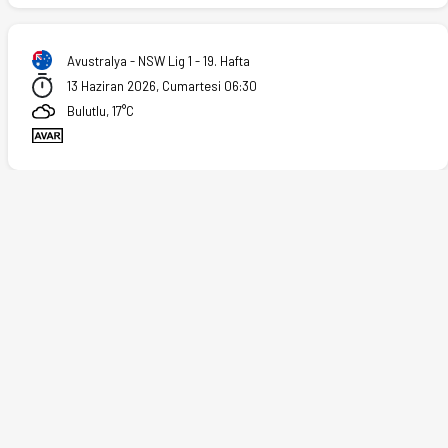
Avustralya - NSW Lig 1 - 19. Hafta
13 Haziran 2026, Cumartesi 06:30
.2026)
Bulutlu, 17°C