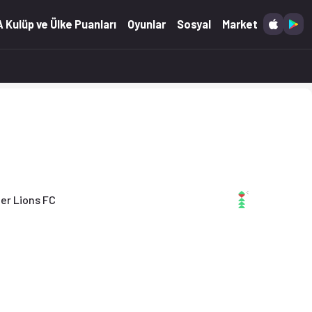
.2026)
 Kulüp ve Ülke Puanları
Oyunlar
Sosyal
Market
ter Lions FC