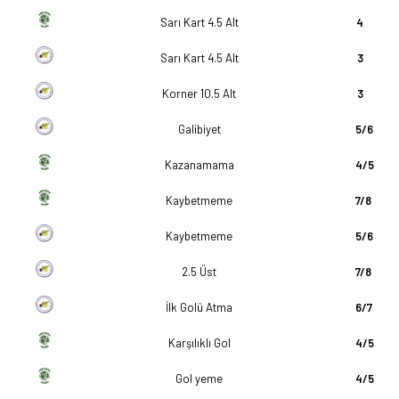
Sarı Kart 4.5 Alt
4
Sarı Kart 4.5 Alt
3
Korner 10.5 Alt
3
Galibiyet
5/6
Kazanamama
4/5
Kaybetmeme
7/8
Kaybetmeme
5/6
2.5 Üst
7/8
İlk Golü Atma
6/7
Karşılıklı Gol
4/5
Gol yeme
4/5