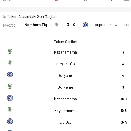
İki Takım Arasındaki Son Maçlar
Northern Tigers
3 - 0
Prospect United
MS
14/02/26
Takım Serileri
Kazanamama
3
Karşılıklı Gol
3
Gol yeme
4
Gol yeme
3
Kazanamama
8/9
Kaybetmeme
5/6
2.5 Üst
3/4