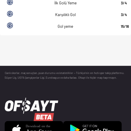
İlk Golü Yeme
3/4
Karşılıklı Gol
3/4
Gol yeme
15/16
Canlı skorlar
, maç sonuçları, puan durumu ve istatistikler — Türkiye’nin en hızlı spor takip platformu.
Süper Lig, UEFA Şampiyonlar Ligi, Euroleague ve daha fazlası. Ofsayt ile hiçbir maçı kaçırmayın.