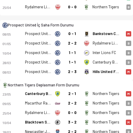
Rydalmere Lions FC
0 - 0
Northern Tigers
25/04
B
Prospect United İç Saha Form Durumu
Prospect United
0 - 1
Bankstown City FK
08/05
M
Prospect United
2 - 2
Rydalmere Lions FC
01/05
B
Prospect United - Northern Tigers 0-3 bitti. Gol anları, kadr
Prospect United
1 - 1
Inter Lions FC
10/04
B
Prospect United
1 - 1
Canterbury Bankstown FC
28/03
B
Prospect United
2 - 3
Hills United FC Brumbies
08/03
M
Northern Tigers Deplasman Form Durumu
Canterbury Bankstown FC
2 - 1
Northern Tigers
23/05
M
Macarthur Rams
2 - 2
Northern Tigers
09/05
B
Rydalmere Lions FC
0 - 0
Northern Tigers
25/04
B
Blacktown Spartans
3 - 2
Northern Tigers
10/04
M
Newcastler Jets Gençler
2 - 2
Northern Tigers
28/03
B