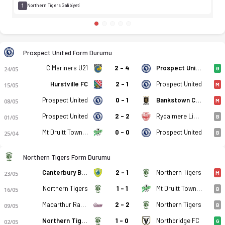
1
Northern Tigers Galibiyeti
Prospect United Form Durumu
C Mariners U21
2 - 4
Prospect United
24/05
G
Hurstville FC
2 - 1
Prospect United
15/05
M
Prospect United
0 - 1
Bankstown City FK
08/05
M
Prospect United
2 - 2
Rydalmere Lions FC
01/05
B
Mt Druitt Town Rangers FC
0 - 0
Prospect United
25/04
B
Northern Tigers Form Durumu
Canterbury Bankstown FC
2 - 1
Northern Tigers
23/05
M
Northern Tigers
1 - 1
Mt Druitt Town Rangers FC
16/05
B
Macarthur Rams
2 - 2
Northern Tigers
09/05
B
Northern Tigers
1 - 0
Northbridge FC
02/05
G