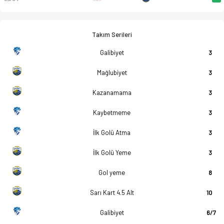
Takım Serileri
Galibiyet
3
Mağlubiyet
3
Kazanamama
3
Kaybetmeme
3
İlk Golü Atma
3
İlk Golü Yeme
3
Gol yeme
8
Sarı Kart 4.5 Alt
10
Galibiyet
6/7