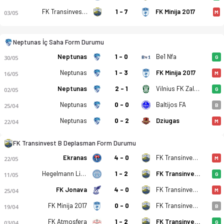
FK Transinvest B
1 - 7
FK Minija 2017
03/05
M
Neptunas İç Saha Form Durumu
Neptunas
1 - 0
Be1 Nfa
30/05
G
Neptunas
1 - 3
FK Minija 2017
16/05
M
Neptunas
2 - 1
Vilnius FK Zalgiris B
02/05
G
Neptunas
0 - 0
Baltijos FA
25/04
B
FC Neptunas Klaipeda - FK Transinvest B 3-0 bitti. Gol anları
Neptunas
0 - 2
Dziugas
22/04
M
FK Transinvest B Deplasman Form Durumu
Ekranas
4 - 0
FK Transinvest B
22/05
M
Hegelmann Litauen B
1 - 2
FK Transinvest B
11/05
G
FK Jonava
4 - 0
FK Transinvest B
25/04
M
FK Minija 2017
0 - 0
FK Transinvest B
19/04
B
FK Atmosfera
1 - 2
FK Transinvest B
03/04
G