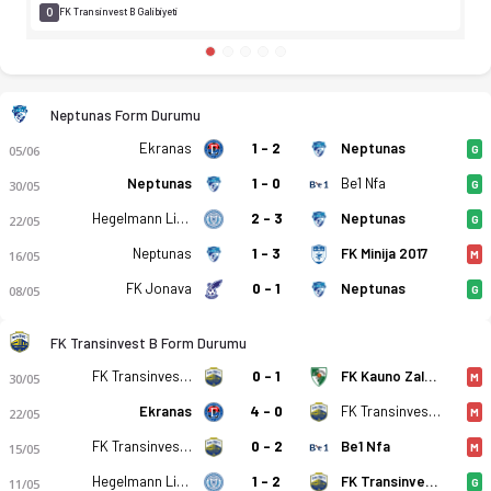
0
FK Transinvest B Galibiyeti
Neptunas Form Durumu
Ekranas
1 - 2
Neptunas
05/06
G
Neptunas
1 - 0
Be1 Nfa
30/05
G
Hegelmann Litauen B
2 - 3
Neptunas
22/05
G
Neptunas
1 - 3
FK Minija 2017
16/05
M
FK Jonava
0 - 1
Neptunas
08/05
G
FK Transinvest B Form Durumu
FK Transinvest B
0 - 1
FK Kauno Zalgiris B
30/05
M
Ekranas
4 - 0
FK Transinvest B
22/05
M
FK Transinvest B
0 - 2
Be1 Nfa
15/05
M
Hegelmann Litauen B
1 - 2
FK Transinvest B
11/05
G