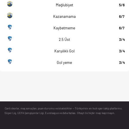
Mağlubiyet
5/6
Kazanamama
6/7
Kaybetmeme
6/7
2.5 Üst
3/4
Karşılıklı Gol
3/4
Gol yeme
3/4
Canlı skorlar
, maç sonuçları, puan durumu ve istatistikler — Türkiye’nin en hızlı spor takip platformu.
Süper Lig, UEFA Şampiyonlar Ligi, Euroleague ve daha fazlası. Ofsayt ile hiçbir maçı kaçırmayın.