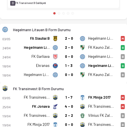
0
FK Transinvest B Galibiyeti
Hegelmann Litauen B Form Durumu
FA Siauliai B
2 - 0
Hegelmann Litauen B
03/05
M
Hegelmann Litauen B
2 - 0
FK Kauno Zalgiris B
24/04
G
FK Garliava
0 - 0
Hegelmann Litauen B
24/04
B
Ekranas
1 - 3
Hegelmann Litauen B
18/04
G
Hegelmann Litauen B
0 - 0
FK Kauno Zalgiris B
18/04
B
FK Transinvest B Form Durumu
FK Transinvest B
1 - 7
FK Minija 2017
03/05
M
FK Jonava
4 - 0
FK Transinvest B
25/04
M
FK Transinvest B
2 - 2
Vilnius FK Zalgiris B
19/04
B
FK Minija 2017
0 - 0
FK Transinvest B
19/04
B