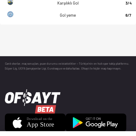
Karşılıklı Gol
3/4
Gol yeme
6/7
Canlı skorlar
, maç sonuçları, puan durumu ve istatistikler — Türkiye’nin en hızlı spor takip platformu.
Süper Lig, UEFA Şampiyonlar Ligi, Euroleague ve daha fazlası. Ofsayt ile hiçbir maçı kaçırmayın.