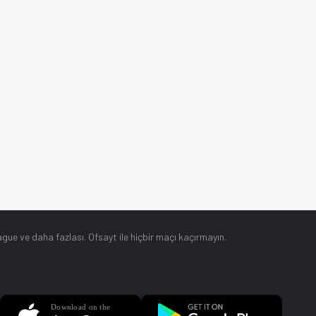
gue ve daha fazlası. Ofsayt ile hiçbir maçı kaçırmayın.