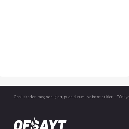
Canlı skorlar
, maç sonuçları, puan durumu ve istatistikler — Türkiye