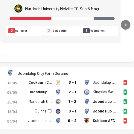
Murdoch University Melville FC Son 5 Maçı
N
2
2
1
Galibiyet
Beraberlik
Mağlubiyet
Joondalup City Form Durumu
Cockburn City
3 - 1
Joondalup City
16/05
M
Joondalup City
2 - 1
Kingsley Westside FC
09/05
G
Mandurah City
1 - 2
Joondalup City
25/04
G
Quinns FC
0 - 1
Joondalup City
18/04
G
Joondalup City
0 - 2
Subiaco AFC
04/04
M
 anları, kadro, istatistikler, puan durumu ve iddaa oranları O