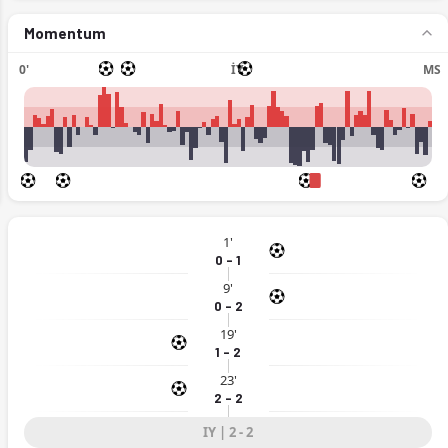
Momentum
0'
İY
MS
ext
1'
0 - 1
9'
0 - 2
19'
1 - 2
23'
2 - 2
IY | 2 - 2
fsayt'ta. (19.05.2026)