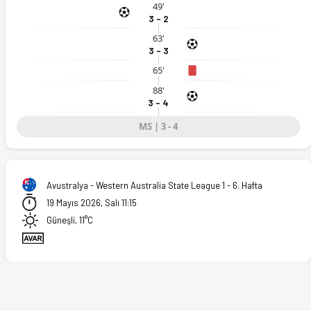
49'
3 - 2
63'
3 - 3
65'
88'
3 - 4
MS | 3 - 4
Avustralya - Western Australia State League 1 - 6. Hafta
19 Mayıs 2026, Salı 11:15
Güneşli, 11°C