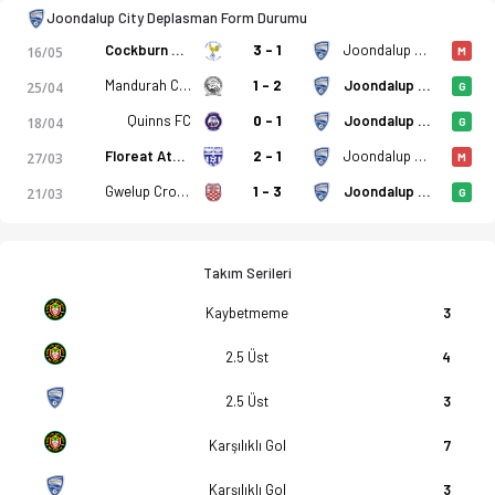
Joondalup City Deplasman Form Durumu
Cockburn City
3 - 1
Joondalup City
16/05
M
Mandurah City
1 - 2
Joondalup City
25/04
G
Quinns FC
0 - 1
Joondalup City
18/04
G
Floreat Athena
2 - 1
Joondalup City
27/03
M
Gwelup Croatia SC
1 - 3
Joondalup City
21/03
G
Takım Serileri
Kaybetmeme
3
2.5 Üst
4
2.5 Üst
3
Karşılıklı Gol
7
Karşılıklı Gol
3