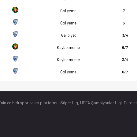
Gol yeme
7
Gol yeme
3
Galibiyet
3/4
Kaybetmeme
6/7
Kaybetmeme
3/4
Gol yeme
6/7
’nin en hızlı spor takip platformu. Süper Lig, UEFA Şampiyonlar Ligi, Eurolea