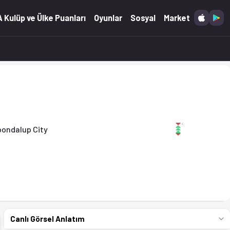
fsayt'ta. (19.05.2026)
 Kulüp ve Ülke Puanları
Oyunlar
Sosyal
Market
ty
ondalup City
Canlı Görsel Anlatım