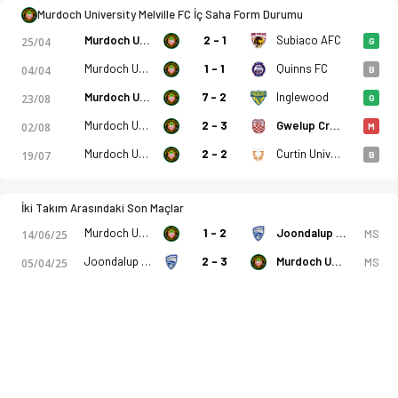
Murdoch University Melville FC İç Saha Form Durumu
Murdoch University Melville FC
2 - 1
Subiaco AFC
25/04
G
Murdoch University Melville FC
1 - 1
Quinns FC
04/04
B
Murdoch University Melville FC
7 - 2
Inglewood
23/08
G
Murdoch University Melville FC
2 - 3
Gwelup Croatia SC
02/08
M
Murdoch University Melville FC
2 - 2
Curtin University Sc
19/07
B
İki Takım Arasındaki Son Maçlar
Murdoch University Melville FC
1 - 2
Joondalup City
MS
14/06/25
Joondalup City
2 - 3
Murdoch University Melville FC
MS
05/04/25