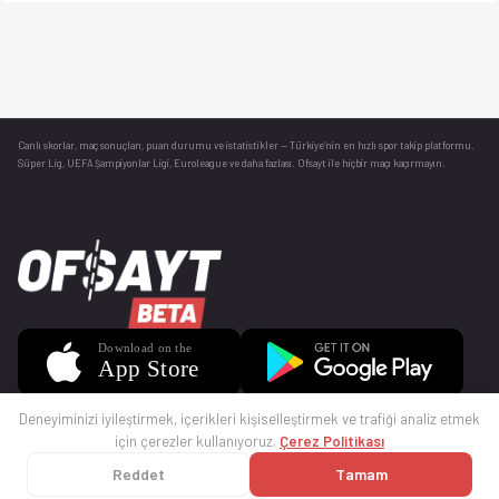
Canlı skorlar
, maç sonuçları, puan durumu ve istatistikler — Türkiye’nin en hızlı spor takip platformu.
Süper Lig, UEFA Şampiyonlar Ligi, Euroleague ve daha fazlası. Ofsayt ile hiçbir maçı kaçırmayın.
Deneyiminizi iyileştirmek, içerikleri kişiselleştirmek ve trafiği analiz etmek
için çerezler kullanıyoruz.
Çerez Politikası
Reddet
Tamam
© 2025 Ofsayt