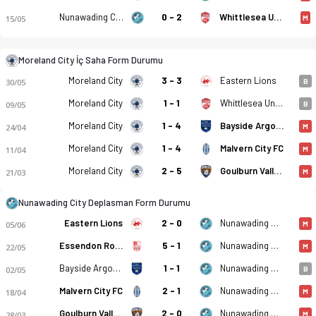
Nunawading City
0 - 2
Whittlesea United SC
15/05
M
Moreland City İç Saha Form Durumu
Moreland City FC - Nunawading City 20.06.2026 tarihinde başlı
Moreland City
3 - 3
Eastern Lions
30/05
B
Moreland City
1 - 1
Whittlesea United SC
09/05
B
Moreland City
1 - 4
Bayside Argonauts FC
24/04
M
Moreland City
1 - 4
Malvern City FC
11/04
M
Moreland City
2 - 5
Goulburn Valley Suns
21/03
M
Nunawading City Deplasman Form Durumu
Eastern Lions
2 - 0
Nunawading City
05/06
M
Essendon Royals SC
5 - 1
Nunawading City
22/05
M
Bayside Argonauts FC
1 - 1
Nunawading City
02/05
B
Malvern City FC
2 - 1
Nunawading City
18/04
M
Goulburn Valley Suns
2 - 0
Nunawading City
28/03
M