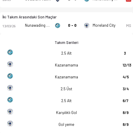
İki Takım Arasındaki Son Maçlar
Nunawading City
0 - 0
Moreland City
MS
13/03/26
Takım Serileri
2.5 Alt
3
Kazanamama
12/13
Kazanamama
4/5
2.5 Üst
3/4
2.5 Alt
6/7
Karşılıklı Gol
8/9
Gol yeme
8/9