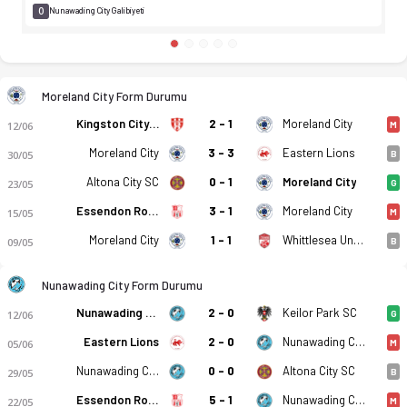
0
Nunawading City Galibiyeti
Moreland City Form Durumu
Kingston City FC
2 - 1
Moreland City
12/06
M
Moreland City
3 - 3
Eastern Lions
30/05
B
Altona City SC
0 - 1
Moreland City
23/05
G
Essendon Royals SC
3 - 1
Moreland City
15/05
M
Moreland City
1 - 1
Whittlesea United SC
09/05
B
Nunawading City Form Durumu
Nunawading City
2 - 0
Keilor Park SC
12/06
G
Eastern Lions
2 - 0
Nunawading City
05/06
M
Nunawading City
0 - 0
Altona City SC
29/05
B
Essendon Royals SC
5 - 1
Nunawading City
22/05
M