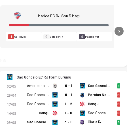
Marica FC RJ Son 5 Maçı
N
1
0
4
Galibiyet
Beraberlik
Mağlubiyet
Sao Goncalo EC RJ Form Durumu
 istatistikler, puan durumu ve iddaa oranları Ofsayt'ta. (13.05
Americano FC RJ
0 - 1
Sao Goncalo EC RJ
02/05
G
Sao Goncalo EC RJ
0 - 1
Perolas Negras - Haiti
29/04
M
Sao Goncalo EC RJ
1 - 2
Bangu
17/08
M
Bangu
1 - 0
Sao Goncalo EC RJ
14/08
M
Sao Goncalo EC RJ
3 - 0
Olaria RJ
09/08
G