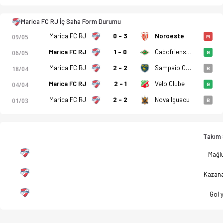
Marica FC RJ İç Saha Form Durumu
Marica FC RJ
0 - 3
Noroeste
09/05
M
Marica FC RJ
1 - 0
Cabofriense RJ
06/05
G
Marica FC RJ
2 - 2
Sampaio Correa FE
18/04
B
Marica FC RJ
2 - 1
Velo Clube
04/04
G
Marica FC RJ
2 - 2
Nova Iguacu
01/03
B
Takım S
Mağlu
Kazan
Gol 