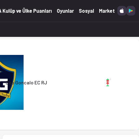
.2026)
 Kulüp ve Ülke Puanları
Oyunlar
Sosyal
Market
Sao Goncalo EC RJ