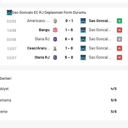
Sao Goncalo EC RJ Deplasman Form Durumu
Americano FC RJ
0 - 1
Sao Goncalo EC RJ
02/05
G
Bangu
1 - 0
Sao Goncalo EC RJ
14/08
M
Olaria RJ
0 - 0
Sao Goncalo EC RJ
03/08
B
Ceac/Araruama FC RJ
1 - 0
Sao Goncalo EC RJ
12/07
M
Olaria RJ
5 - 0
Sao Goncalo EC RJ
02/07
M
erileri
biyet
4/5
amama
5/6
yeme
5/6