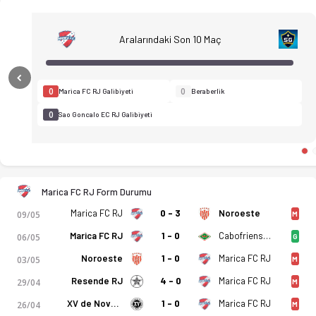
Aralarındaki Son 10 Maç
Previous
0
0
Marica FC RJ Galibiyeti
Beraberlik
0
Sao Goncalo EC RJ Galibiyeti
Marica FC RJ Form Durumu
Marica FC RJ - Sao Goncalo EC RJ 1-0 bitti. Gol anları, kadro,
Marica FC RJ
0 - 3
Noroeste
09/05
M
Marica FC RJ
1 - 0
Cabofriense RJ
06/05
G
Noroeste
1 - 0
Marica FC RJ
03/05
M
Resende RJ
4 - 0
Marica FC RJ
29/04
M
XV de Novembro
1 - 0
Marica FC RJ
26/04
M