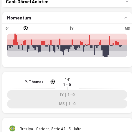
Canlı Görsel Anlatım
Momentum
0'
İY
MS
ext
14'
P. Thomaz
1 - 0
.2026)
IY | 1 - 0
MS | 1 - 0
Brezilya - Carioca, Serie A2 - 3. Hafta