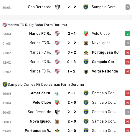
Sao Bernardo
2 - 2
Sampaio Correa FE
30/03
B
Marica FC RJ İç Saha Form Durumu
Marica FC RJ
2 - 1
Velo Clube
04/04
G
Marica FC RJ
2 - 2
Nova Iguacu
01/03
B
Marica FC RJ - Sampaio Correa (RJ) 2-2 bitti. Gol anları, kadr
Marica FC RJ
0 - 2
Portuguesa RJ
23/02
M
Marica FC RJ
0 - 4
Sampaio Correa FE
12/02
M
Marica FC RJ
1 - 2
Volta Redonda
02/02
M
Sampaio Correa FE Deplasman Form Durumu
America MG
2 - 1
Sampaio Correa FE
16/04
M
Velo Clube
2 - 0
Sampaio Correa FE
12/04
M
Sao Bernardo
2 - 2
Sampaio Correa FE
30/03
B
Nova Iguacu
2 - 0
Sampaio Correa FE
08/03
M
Portuguesa RJ
2 - 0
Sampaio Correa FE
03/03
M