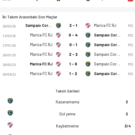
İki Takım Arasındaki Son Maçlar
Sampaio Correa FE
2 - 1
Marica FC RJ
MS
26/02/26
Marica FC RJ
0 - 4
Sampaio Correa FE
MS
12/02/26
Marica FC RJ
0 - 1
Sampaio Correa FE
MS
27/01/26
Marica FC RJ
2 - 2
Sampaio Correa FE
MS
26/01/25
Marica FC RJ
1 - 0
Sampaio Correa FE
MS
28/05/23
Marica FC RJ
1 - 2
Sampaio Correa FE
MS
30/04/22
Takım Serileri
Kazanamama
3
Gol yeme
3
Kaybetmeme
3/4