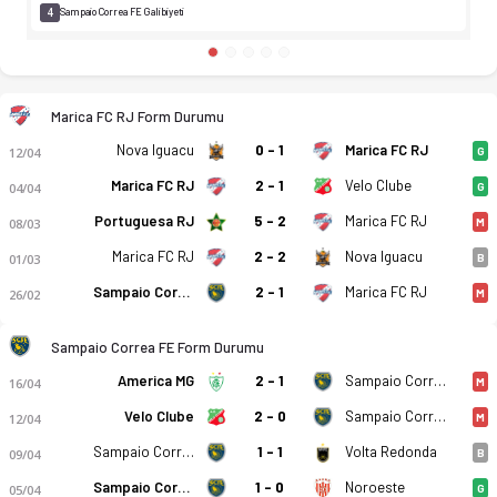
4
Sampaio Correa FE Galibiyeti
Marica FC RJ Form Durumu
Nova Iguacu
0 - 1
Marica FC RJ
12/04
G
Marica FC RJ
2 - 1
Velo Clube
04/04
G
Portuguesa RJ
5 - 2
Marica FC RJ
08/03
M
Marica FC RJ
2 - 2
Nova Iguacu
01/03
B
Sampaio Correa FE
2 - 1
Marica FC RJ
26/02
M
Sampaio Correa FE Form Durumu
America MG
2 - 1
Sampaio Correa FE
16/04
M
Velo Clube
2 - 0
Sampaio Correa FE
12/04
M
Sampaio Correa FE
1 - 1
Volta Redonda
09/04
B
Sampaio Correa FE
1 - 0
Noroeste
05/04
G