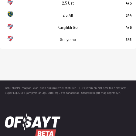
2.5 Üst
4/5
2.5 Alt
3/4
Karşılıklı Gol
4/5
Gol yeme
5/6
Canlı skorlar
, maç sonuçları, puan durumu ve istatistikler — Türkiye’nin en hızlı spor takip platformu.
Süper Lig, UEFA Şampiyonlar Ligi, Euroleague ve daha fazlası. Ofsayt ile hiçbir maçı kaçırmayın.